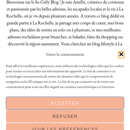
Bienvenue sur le So Girly Blog ! Je suis Amélie, créatrice de contenus
et passionnée par les belles adresses, les escapades locales et la vie à La
Rochelle, où je vis depuis plusieurs années. À travers ce blog dédié en
grande partie à La Rochelle, je partage mes coups de cœur, mes bons
plans, des idées de sorties en solo ou à plusieurs, et mes meilleures
adresses rochelaises pour bruncher, se balader, faire du shopping ou
découvrir la région autrement. Vous cherchez un blog lifestyle à La
Rochelle, tenu par une locale ? Vous êtes au bon endroit. Que vous
Gérer le consentement
soyez Rochelais·e ou de passage dans notre belle ville, j’espère que mes
articles vous aideront à profiter de La Rochelle comme un·e vrai·e
Pour offrir les meilleures expériences, nous utilisons des technologies telles que les cookies
initié·e. !
pour stocker et/ou accéder aux informations des appareils. Le fait de consentir à ces
technologies nous permettra de traiter des données telles que le comportement de
navigation ou les ID uniques sur ce site. Le fait de ne pas consentir ou de retirer son
consentement peut avoir un effet négatif sur certaines caractéristiques et fonctions.
INSTAGRAM
| 39969
ACCEPTER
FACEBOOK
| 18200
REFUSER
PINTEREST
| 26300
VOIR LES PRÉFÉRENCES