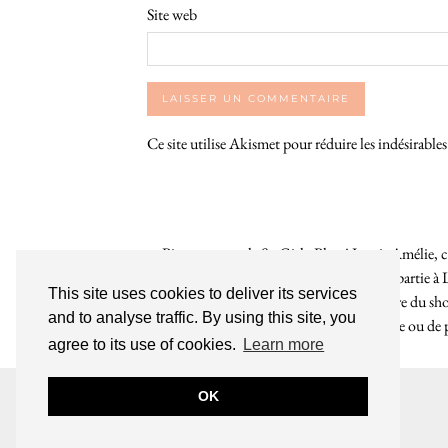
Site web
Ce site utilise Akismet pour réduire les indésirable
Bienvenue sur le So Girly Blog ! Je suis Amélie, cr
années. À travers ce blog dédié en grande partie à 
This site uses cookies to deliver its services
rochelaises pour bruncher, se balader, faire du s
and to analyse traffic. By using this site, you
endroit. Que vous soyez Rochelais·e ou de pas
agree to its use of cookies.
Learn more
INSTAGRAM
| 39969
OK
© 2026
LE SO GIRLY BLOG