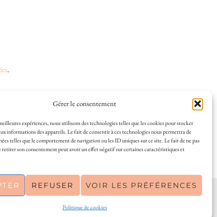
ées
.
Gérer le consentement
 et la vie à La Rochelle, où je vis depuis plusieurs
 meilleures expériences, nous utilisons des technologies telles que les cookies pour stocker
ux informations des appareils. Le fait de consentir à ces technologies nous permettra de
s en solo ou à plusieurs, et mes meilleures adresses
nées telles que le comportement de navigation ou les ID uniques sur ce site. Le fait de ne pas
a Rochelle, tenu par une locale ? Vous êtes au bon
 retirer son consentement peut avoir un effet négatif sur certaines caractéristiques et
r de La Rochelle comme un·e vrai·e initié·e. !
PTER
REFUSER
VOIR LES PRÉFÉRENCES
PINTEREST
| 26300
Politique de cookies
THEME CREATED BY
pipdig