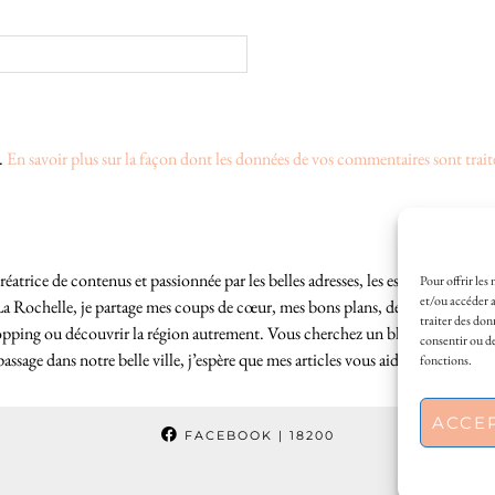
s.
En savoir plus sur la façon dont les données de vos commentaires sont trait
éatrice de contenus et passionnée par les belles adresses, les escapades locales
Pour offrir les
et/ou accéder a
La Rochelle, je partage mes coups de cœur, mes bons plans, des idées de sortie
traiter des don
hopping ou découvrir la région autrement. Vous cherchez un blog lifestyle à L
consentir ou de
sage dans notre belle ville, j’espère que mes articles vous aideront à profite
fonctions.
ACCE
FACEBOOK
| 18200