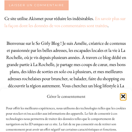
Ce site utilise Akismet pour réduire les indésirables.
En savoir plus sur
la façon dont les données de vos commentaires sont traitées
.
Bienvenue sur le So Girly Blog ! Je suis Amélie, créatrice de contenus
et passionnée par les belles adresses, les escapades locales et la vie à La
Rochelle, où je vis depuis plusieurs années. À travers ce blog dédié en
grande partie à La Rochelle, je partage mes coups de cœur, mes bons
plans, des idées de sorties en solo ou à plusieurs, et mes meilleures
adresses rochelaises pour bruncher, se balader, faire du shopping ou
découvrir la région autrement. Vous cherchez un blog lifestyle à La
Rochelle, tenu par une locale ? Vous êtes au bon endroit. Que vous
Gérer le consentement
soyez Rochelais·e ou de passage dans notre belle ville, j’espère que mes
articles vous aideront à profiter de La Rochelle comme un·e vrai·e
Pour offrir les meilleures expériences, nous utilisons des technologies telles que les cookies
initié·e. !
pour stocker et/ou accéder aux informations des appareils. Le fait de consentir à ces
technologies nous permettra de traiter des données telles que le comportement de
navigation ou les ID uniques sur ce site. Le fait de ne pas consentir ou de retirer son
consentement peut avoir un effet négatif sur certaines caractéristiques et fonctions.