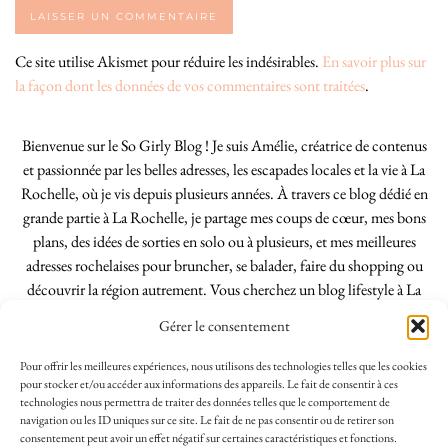
Ce site utilise Akismet pour réduire les indésirables.
En savoir plus sur
la façon dont les données de vos commentaires sont traitées
.
Bienvenue sur le So Girly Blog ! Je suis Amélie, créatrice de contenus
et passionnée par les belles adresses, les escapades locales et la vie à La
Rochelle, où je vis depuis plusieurs années. À travers ce blog dédié en
grande partie à La Rochelle, je partage mes coups de cœur, mes bons
plans, des idées de sorties en solo ou à plusieurs, et mes meilleures
adresses rochelaises pour bruncher, se balader, faire du shopping ou
découvrir la région autrement. Vous cherchez un blog lifestyle à La
Rochelle, tenu par une locale ? Vous êtes au bon endroit. Que vous
Gérer le consentement
soyez Rochelais·e ou de passage dans notre belle ville, j’espère que mes
articles vous aideront à profiter de La Rochelle comme un·e vrai·e
Pour offrir les meilleures expériences, nous utilisons des technologies telles que les cookies
initié·e. !
pour stocker et/ou accéder aux informations des appareils. Le fait de consentir à ces
technologies nous permettra de traiter des données telles que le comportement de
navigation ou les ID uniques sur ce site. Le fait de ne pas consentir ou de retirer son
consentement peut avoir un effet négatif sur certaines caractéristiques et fonctions.