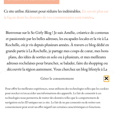
Ce site utilise Akismet pour réduire les indésirables.
En savoir plus sur
la façon dont les données de vos commentaires sont traitées
.
Bienvenue sur le So Girly Blog ! Je suis Amélie, créatrice de contenus
et passionnée par les belles adresses, les escapades locales et la vie à La
Rochelle, où je vis depuis plusieurs années. À travers ce blog dédié en
grande partie à La Rochelle, je partage mes coups de cœur, mes bons
plans, des idées de sorties en solo ou à plusieurs, et mes meilleures
adresses rochelaises pour bruncher, se balader, faire du shopping ou
découvrir la région autrement. Vous cherchez un blog lifestyle à La
Rochelle, tenu par une locale ? Vous êtes au bon endroit. Que vous
Gérer le consentement
soyez Rochelais·e ou de passage dans notre belle ville, j’espère que mes
articles vous aideront à profiter de La Rochelle comme un·e vrai·e
Pour offrir les meilleures expériences, nous utilisons des technologies telles que les cookies
initié·e. !
pour stocker et/ou accéder aux informations des appareils. Le fait de consentir à ces
technologies nous permettra de traiter des données telles que le comportement de
navigation ou les ID uniques sur ce site. Le fait de ne pas consentir ou de retirer son
consentement peut avoir un effet négatif sur certaines caractéristiques et fonctions.
INSTAGRAM
| 39969