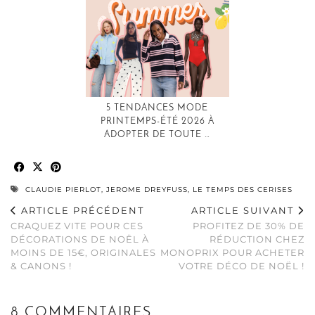
5 TENDANCES MODE
PRINTEMPS-ÉTÉ 2026 À
ADOPTER DE TOUTE …
CLAUDIE PIERLOT
,
JEROME DREYFUSS
,
LE TEMPS DES CERISES
ARTICLE PRÉCÉDENT
ARTICLE SUIVANT
CRAQUEZ VITE POUR CES
PROFITEZ DE 30% DE
DÉCORATIONS DE NOËL À
RÉDUCTION CHEZ
MOINS DE 15€, ORIGINALES
MONOPRIX POUR ACHETER
& CANONS !
VOTRE DÉCO DE NOËL !
8 COMMENTAIRES