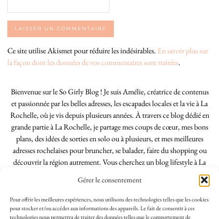
Ce site utilise Akismet pour réduire les indésirables.
En savoir plus sur
la façon dont les données de vos commentaires sont traitées
.
Bienvenue sur le So Girly Blog ! Je suis Amélie, créatrice de contenus
et passionnée par les belles adresses, les escapades locales et la vie à La
Rochelle, où je vis depuis plusieurs années. À travers ce blog dédié en
grande partie à La Rochelle, je partage mes coups de cœur, mes bons
plans, des idées de sorties en solo ou à plusieurs, et mes meilleures
adresses rochelaises pour bruncher, se balader, faire du shopping ou
découvrir la région autrement. Vous cherchez un blog lifestyle à La
Rochelle, tenu par une locale ? Vous êtes au bon endroit. Que vous
Gérer le consentement
soyez Rochelais·e ou de passage dans notre belle ville, j’espère que mes
articles vous aideront à profiter de La Rochelle comme un·e vrai·e
Pour offrir les meilleures expériences, nous utilisons des technologies telles que les cookies
initié·e. !
pour stocker et/ou accéder aux informations des appareils. Le fait de consentir à ces
technologies nous permettra de traiter des données telles que le comportement de