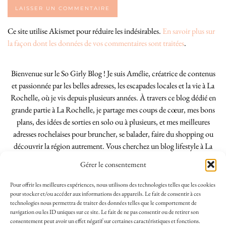
Ce site utilise Akismet pour réduire les indésirables.
En savoir plus sur
la façon dont les données de vos commentaires sont traitées
.
Bienvenue sur le So Girly Blog ! Je suis Amélie, créatrice de contenus
et passionnée par les belles adresses, les escapades locales et la vie à La
Rochelle, où je vis depuis plusieurs années. À travers ce blog dédié en
grande partie à La Rochelle, je partage mes coups de cœur, mes bons
plans, des idées de sorties en solo ou à plusieurs, et mes meilleures
adresses rochelaises pour bruncher, se balader, faire du shopping ou
découvrir la région autrement. Vous cherchez un blog lifestyle à La
Rochelle, tenu par une locale ? Vous êtes au bon endroit. Que vous
Gérer le consentement
soyez Rochelais·e ou de passage dans notre belle ville, j’espère que mes
articles vous aideront à profiter de La Rochelle comme un·e vrai·e
Pour offrir les meilleures expériences, nous utilisons des technologies telles que les cookies
initié·e. !
pour stocker et/ou accéder aux informations des appareils. Le fait de consentir à ces
technologies nous permettra de traiter des données telles que le comportement de
navigation ou les ID uniques sur ce site. Le fait de ne pas consentir ou de retirer son
consentement peut avoir un effet négatif sur certaines caractéristiques et fonctions.