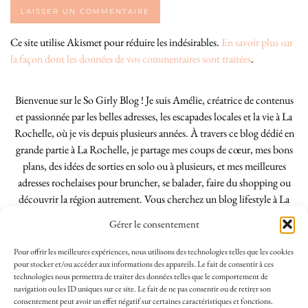
Ce site utilise Akismet pour réduire les indésirables.
En savoir plus sur
la façon dont les données de vos commentaires sont traitées
.
Bienvenue sur le So Girly Blog ! Je suis Amélie, créatrice de contenus
et passionnée par les belles adresses, les escapades locales et la vie à La
Rochelle, où je vis depuis plusieurs années. À travers ce blog dédié en
grande partie à La Rochelle, je partage mes coups de cœur, mes bons
plans, des idées de sorties en solo ou à plusieurs, et mes meilleures
adresses rochelaises pour bruncher, se balader, faire du shopping ou
découvrir la région autrement. Vous cherchez un blog lifestyle à La
Rochelle, tenu par une locale ? Vous êtes au bon endroit. Que vous
Gérer le consentement
soyez Rochelais·e ou de passage dans notre belle ville, j’espère que mes
articles vous aideront à profiter de La Rochelle comme un·e vrai·e
Pour offrir les meilleures expériences, nous utilisons des technologies telles que les cookies
initié·e. !
pour stocker et/ou accéder aux informations des appareils. Le fait de consentir à ces
technologies nous permettra de traiter des données telles que le comportement de
navigation ou les ID uniques sur ce site. Le fait de ne pas consentir ou de retirer son
consentement peut avoir un effet négatif sur certaines caractéristiques et fonctions.