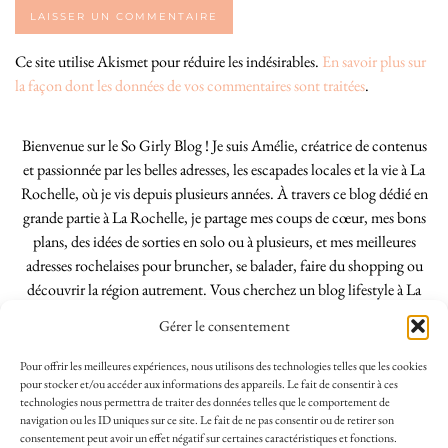
Ce site utilise Akismet pour réduire les indésirables.
En savoir plus sur
la façon dont les données de vos commentaires sont traitées
.
Bienvenue sur le So Girly Blog ! Je suis Amélie, créatrice de contenus
et passionnée par les belles adresses, les escapades locales et la vie à La
Rochelle, où je vis depuis plusieurs années. À travers ce blog dédié en
grande partie à La Rochelle, je partage mes coups de cœur, mes bons
plans, des idées de sorties en solo ou à plusieurs, et mes meilleures
adresses rochelaises pour bruncher, se balader, faire du shopping ou
découvrir la région autrement. Vous cherchez un blog lifestyle à La
Rochelle, tenu par une locale ? Vous êtes au bon endroit. Que vous
Gérer le consentement
soyez Rochelais·e ou de passage dans notre belle ville, j’espère que mes
articles vous aideront à profiter de La Rochelle comme un·e vrai·e
Pour offrir les meilleures expériences, nous utilisons des technologies telles que les cookies
initié·e. !
pour stocker et/ou accéder aux informations des appareils. Le fait de consentir à ces
technologies nous permettra de traiter des données telles que le comportement de
navigation ou les ID uniques sur ce site. Le fait de ne pas consentir ou de retirer son
consentement peut avoir un effet négatif sur certaines caractéristiques et fonctions.