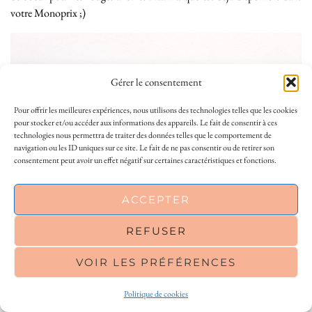
votre Monoprix ;)
Gérer le consentement
Pour offrir les meilleures expériences, nous utilisons des technologies telles que les cookies
pour stocker et/ou accéder aux informations des appareils. Le fait de consentir à ces
technologies nous permettra de traiter des données telles que le comportement de
navigation ou les ID uniques sur ce site. Le fait de ne pas consentir ou de retirer son
consentement peut avoir un effet négatif sur certaines caractéristiques et fonctions.
This site uses cookies to deliver its services
ACCEPTER
and to analyse traffic. By using this site, you
agree to its use of cookies.
Learn more
REFUSER
VOIR LES PRÉFÉRENCES
OK
Politique de cookies