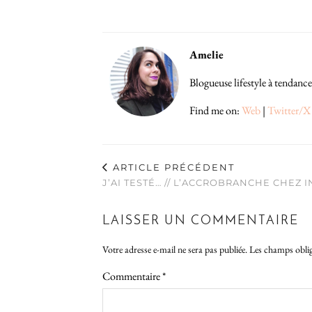
Amelie
Blogueuse lifestyle à tendance
Find me on:
Web
|
Twitter/X
ARTICLE PRÉCÉDENT
J’AI TESTÉ… // L’ACCROBRANCHE CHEZ I
LAISSER UN COMMENTAIRE
Votre adresse e-mail ne sera pas publiée.
Les champs oblig
Commentaire
*