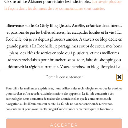
Ce site utilise Akismet pour réduire les indésirables.
En savoir plus sur
la façon dont les données de vos commentaires sont traitées
.
Bienvenue sur le So Girly Blog ! Je suis Amélie, créatrice de contenus
et passionnée par les belles adresses, les escapades locales et la vie à La
Rochelle, où je vis depuis plusieurs années. À travers ce blog dédié en
grande partie à La Rochelle, je partage mes coups de cœur, mes bons
plans, des idées de sorties en solo ou à plusieurs, et mes meilleures
adresses rochelaises pour bruncher, se balader, faire du shopping ou
découvrir la région autrement. Vous cherchez un blog lifestyle à La
Rochelle, tenu par une locale ? Vous êtes au bon endroit. Que vous
Gérer le consentement
soyez Rochelais·e ou de passage dans notre belle ville, j’espère que mes
articles vous aideront à profiter de La Rochelle comme un·e vrai·e
Pour offrir les meilleures expériences, nous utilisons des technologies telles que les cookies
initié·e. !
pour stocker et/ou accéder aux informations des appareils. Le fait de consentir à ces
technologies nous permettra de traiter des données telles que le comportement de
navigation ou les ID uniques sur ce site. Le fait de ne pas consentir ou de retirer son
consentement peut avoir un effet négatif sur certaines caractéristiques et fonctions.
INSTAGRAM
| 39969
This site uses cookies to deliver its services
ACCEPTER