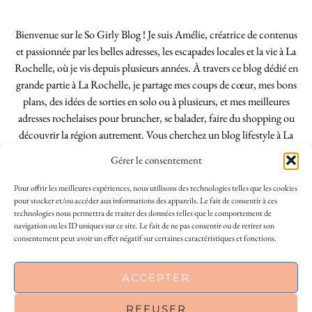
Bienvenue sur le So Girly Blog ! Je suis Amélie, créatrice de contenus
et passionnée par les belles adresses, les escapades locales et la vie à La
Rochelle, où je vis depuis plusieurs années. À travers ce blog dédié en
grande partie à La Rochelle, je partage mes coups de cœur, mes bons
plans, des idées de sorties en solo ou à plusieurs, et mes meilleures
adresses rochelaises pour bruncher, se balader, faire du shopping ou
découvrir la région autrement. Vous cherchez un blog lifestyle à La
Rochelle, tenu par une locale ? Vous êtes au bon endroit. Que vous
Gérer le consentement
soyez Rochelais·e ou de passage dans notre belle ville, j’espère que mes
articles vous aideront à profiter de La Rochelle comme un·e vrai·e
Pour offrir les meilleures expériences, nous utilisons des technologies telles que les cookies
initié·e. !
pour stocker et/ou accéder aux informations des appareils. Le fait de consentir à ces
technologies nous permettra de traiter des données telles que le comportement de
navigation ou les ID uniques sur ce site. Le fait de ne pas consentir ou de retirer son
consentement peut avoir un effet négatif sur certaines caractéristiques et fonctions.
INSTAGRAM
| 39969
ACCEPTER
FACEBOOK
| 18200
REFUSER