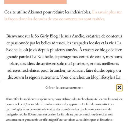
Ce site utilise Akismet pour réduire les indésirables.
En savoir plus sur
la façon dont les données de vos commentaires sont traitées
.
Bienvenue sur le So Girly Blog ! Je suis Amélie, créatrice de contenus
et passionnée par les belles adresses, les escapades locales et la vie à La
Rochelle, où je vis depuis plusieurs années. À travers ce blog dédié en
grande partie à La Rochelle, je partage mes coups de cœur, mes bons
plans, des idées de sorties en solo ou à plusieurs, et mes meilleures
adresses rochelaises pour bruncher, se balader, faire du shopping ou
découvrir la région autrement. Vous cherchez un blog lifestyle à La
Rochelle, tenu par une locale ? Vous êtes au bon endroit. Que vous
Gérer le consentement
soyez Rochelais·e ou de passage dans notre belle ville, j’espère que mes
articles vous aideront à profiter de La Rochelle comme un·e vrai·e
Pour offrir les meilleures expériences, nous utilisons des technologies telles que les cookies
initié·e. !
pour stocker et/ou accéder aux informations des appareils. Le fait de consentir à ces
technologies nous permettra de traiter des données telles que le comportement de
navigation ou les ID uniques sur ce site. Le fait de ne pas consentir ou de retirer son
consentement peut avoir un effet négatif sur certaines caractéristiques et fonctions.
INSTAGRAM
| 39969