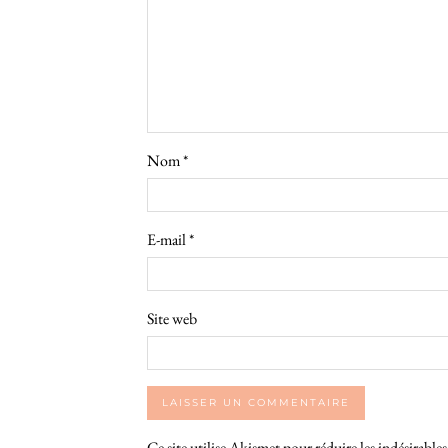
Nom
*
E-mail
*
Site web
Ce site utilise Akismet pour réduire les indésirable