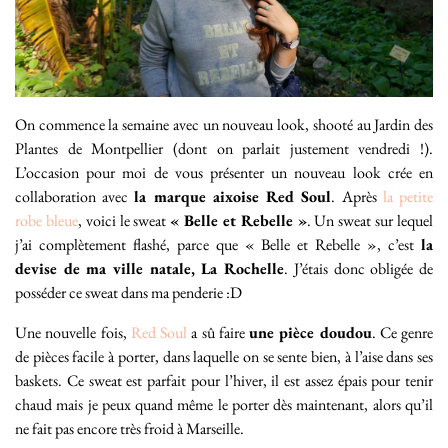
On commence la semaine avec un nouveau look, shooté au Jardin des
Plantes de Montpellier (dont on parlait justement vendredi !).
L’occasion pour moi de vous présenter un nouveau look crée en
collaboration avec
la marque aixoise Red Soul
. Après
la petite
robe bleue
, voici le sweat
« Belle et Rebelle »
. Un sweat sur lequel
j’ai complètement flashé, parce que « Belle et Rebelle », c’est
la
devise de ma ville natale, La Rochelle
. J’étais donc obligée de
posséder ce sweat dans ma penderie :D
Une nouvelle fois,
Red Soul
a sû faire
une pièce doudou
. Ce genre
de pièces facile à porter, dans laquelle on se sente bien, à l’aise dans ses
baskets. Ce sweat est parfait pour l’hiver, il est assez épais pour tenir
chaud mais je peux quand même le porter dès maintenant, alors qu’il
ne fait pas encore très froid à Marseille.