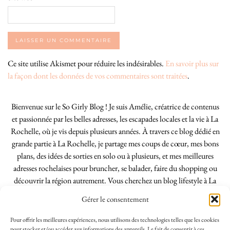
Ce site utilise Akismet pour réduire les indésirables.
En savoir plus sur
la façon dont les données de vos commentaires sont traitées
.
Bienvenue sur le So Girly Blog ! Je suis Amélie, créatrice de contenus
et passionnée par les belles adresses, les escapades locales et la vie à La
Rochelle, où je vis depuis plusieurs années. À travers ce blog dédié en
grande partie à La Rochelle, je partage mes coups de cœur, mes bons
plans, des idées de sorties en solo ou à plusieurs, et mes meilleures
adresses rochelaises pour bruncher, se balader, faire du shopping ou
découvrir la région autrement. Vous cherchez un blog lifestyle à La
Rochelle, tenu par une locale ? Vous êtes au bon endroit. Que vous
Gérer le consentement
soyez Rochelais·e ou de passage dans notre belle ville, j’espère que mes
articles vous aideront à profiter de La Rochelle comme un·e vrai·e
Pour offrir les meilleures expériences, nous utilisons des technologies telles que les cookies
initié·e. !
pour stocker et/ou accéder aux informations des appareils. Le fait de consentir à ces