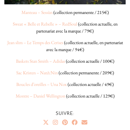
Manteau – Sessùn
(collection permanente / 215€)
Sweat « Belle et Rebelle » – RedSoul
(collection actuelle, en
partenariat avec la marque / 79€)
Jean slim – Le Temps des Cerises
(collection actuelle, en partenariat
avec la marque / 94€)
Baskets Stan Smith – Adidas
(collection actuelle / 100€)
Sac Kristen – Nat&Nin
(collection permanente / 209€)
Boucles d’oreilles – Una Nox
(collection actuelle / 49€)
Montre – Daniel Wellington
(collection actuelle / 129€)
SUIVRE: