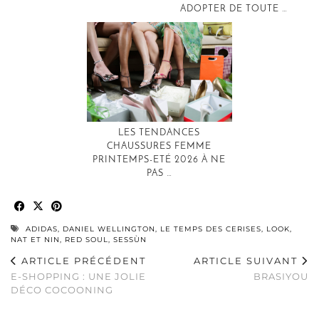
ADOPTER DE TOUTE …
LES TENDANCES
CHAUSSURES FEMME
PRINTEMPS-ETÉ 2026 À NE
PAS …
ADIDAS
,
DANIEL WELLINGTON
,
LE TEMPS DES CERISES
,
LOOK
,
NAT ET NIN
,
RED SOUL
,
SESSÙN
ARTICLE PRÉCÉDENT
ARTICLE SUIVANT
E-SHOPPING : UNE JOLIE
BRASIYOU
DÉCO COCOONING