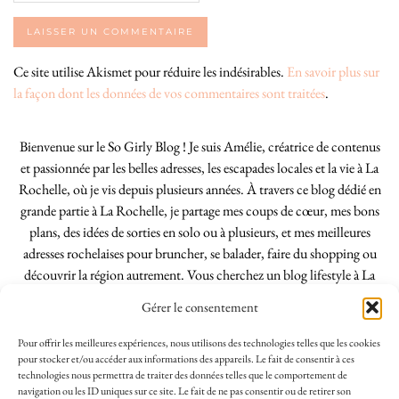
Ce site utilise Akismet pour réduire les indésirables.
En savoir plus sur
la façon dont les données de vos commentaires sont traitées
.
Bienvenue sur le So Girly Blog ! Je suis Amélie, créatrice de contenus
et passionnée par les belles adresses, les escapades locales et la vie à La
Rochelle, où je vis depuis plusieurs années. À travers ce blog dédié en
grande partie à La Rochelle, je partage mes coups de cœur, mes bons
plans, des idées de sorties en solo ou à plusieurs, et mes meilleures
adresses rochelaises pour bruncher, se balader, faire du shopping ou
découvrir la région autrement. Vous cherchez un blog lifestyle à La
Rochelle, tenu par une locale ? Vous êtes au bon endroit. Que vous
Gérer le consentement
soyez Rochelais·e ou de passage dans notre belle ville, j’espère que mes
articles vous aideront à profiter de La Rochelle comme un·e vrai·e
Pour offrir les meilleures expériences, nous utilisons des technologies telles que les cookies
initié·e. !
pour stocker et/ou accéder aux informations des appareils. Le fait de consentir à ces
technologies nous permettra de traiter des données telles que le comportement de
navigation ou les ID uniques sur ce site. Le fait de ne pas consentir ou de retirer son