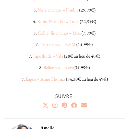
3.
Veste en crêpe – Pimkie
(29.99€)
4.
Robe d’été – New Look
(22,99€)
5.
Collier fin 3 rangs – Moa
(7,99€)
6.
Top ananas – H&M
(14.99€)
7.
Jupe fluide – Vila
(28€ au lieu de 40€)
8.
Ballerines – Asos
(34.99€)
9.
Bague – Anne Thomas
(34.30€ au lieu de 49€)
SUIVRE:
Amelie