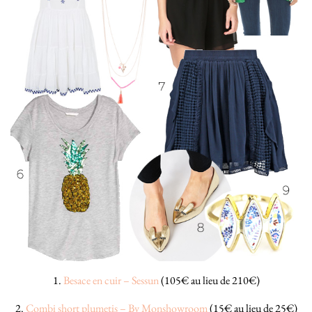
1.
Besace en cuir – Sessun
(105€ au lieu de 210€)
2.
Combi short plumetis – By Monshowroom
(15€ au lieu de 25€)