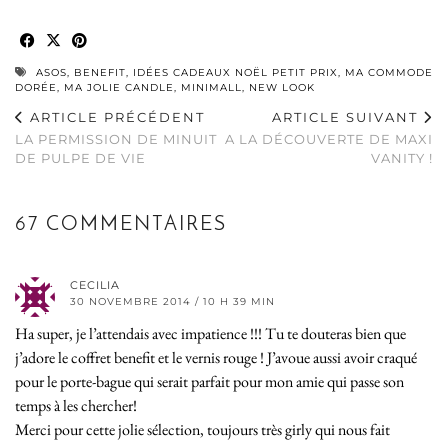
ASOS
,
BENEFIT
,
IDÉES CADEAUX NOËL PETIT PRIX
,
MA COMMODE
DORÉE
,
MA JOLIE CANDLE
,
MINIMALL
,
NEW LOOK
ARTICLE PRÉCÉDENT
ARTICLE SUIVANT
LA PERMISSION DE MINUIT
A LA DÉCOUVERTE DE MAXI
DE PULPE DE VIE
VANITY !
67 COMMENTAIRES
CECILIA
30 NOVEMBRE 2014 / 10 H 39 MIN
Ha super, je l’attendais avec impatience !!! Tu te douteras bien que
j’adore le coffret benefit et le vernis rouge ! J’avoue aussi avoir craqué
pour le porte-bague qui serait parfait pour mon amie qui passe son
temps à les chercher!
Merci pour cette jolie sélection, toujours très girly qui nous fait