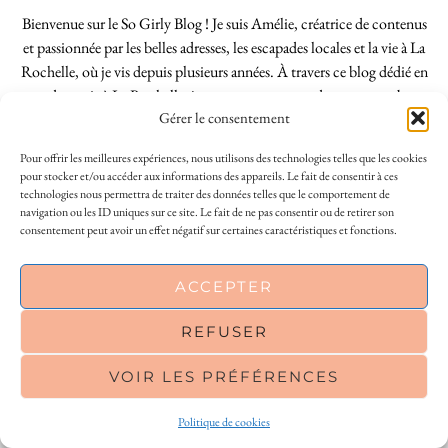
Bienvenue sur le So Girly Blog ! Je suis Amélie, créatrice de contenus
et passionnée par les belles adresses, les escapades locales et la vie à La
Rochelle, où je vis depuis plusieurs années. À travers ce blog dédié en
grande partie à La Rochelle, je partage mes coups de cœur, mes bons
Gérer le consentement
plans, des idées de sorties en solo ou à plusieurs, et mes meilleures
adresses rochelaises pour bruncher, se balader, faire du shopping ou
Pour offrir les meilleures expériences, nous utilisons des technologies telles que les cookies
découvrir la région autrement. Vous cherchez un blog lifestyle à La
pour stocker et/ou accéder aux informations des appareils. Le fait de consentir à ces
Rochelle, tenu par une locale ? Vous êtes au bon endroit. Que vous
technologies nous permettra de traiter des données telles que le comportement de
navigation ou les ID uniques sur ce site. Le fait de ne pas consentir ou de retirer son
soyez Rochelais·e ou de passage dans notre belle ville, j’espère que mes
consentement peut avoir un effet négatif sur certaines caractéristiques et fonctions.
articles vous aideront à profiter de La Rochelle comme un·e vrai·e
initié·e. !
This site uses cookies to deliver its services
ACCEPTER
and to analyse traffic. By using this site, you
agree to its use of cookies.
Learn more
REFUSER
INSTAGRAM
| 39969
VOIR LES PRÉFÉRENCES
OK
FACEBOOK
| 18200
Politique de cookies
PINTEREST
| 26300