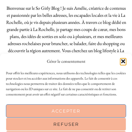
Bienvenue sur le So Girly Blog ! Je suis Amélie, créatrice de contenus
et passionnée par les belles adresses, les escapades locales et la vie à La
Rochelle, où je vis depuis plusieurs années. À travers ce blog dédié en
grande partie à La Rochelle, je partage mes coups de cœur, mes bons
plans, des idées de sorties en solo ou à plusieurs, et mes meilleures
adresses rochelaises pour bruncher, se balader, faire du shopping ou
découvrir la région autrement. Vous cherchez un blog lifestyle à La
Rochelle, tenu par une locale ? Vous êtes au bon endroit. Que vous
Gérer le consentement
soyez Rochelais·e ou de passage dans notre belle ville, j’espère que mes
articles vous aideront à profiter de La Rochelle comme un·e vrai·e
Pour offrir les meilleures expériences, nous utilisons des technologies telles que les cookies
initié·e. !
pour stocker et/ou accéder aux informations des appareils. Le fait de consentir à ces
technologies nous permettra de traiter des données telles que le comportement de
navigation ou les ID uniques sur ce site. Le fait de ne pas consentir ou de retirer son
consentement peut avoir un effet négatif sur certaines caractéristiques et fonctions.
INSTAGRAM
| 39969
This site uses cookies to deliver its services
ACCEPTER
FACEBOOK
| 18200
and to analyse traffic. By using this site, you
agree to its use of cookies.
Learn more
REFUSER
PINTEREST
| 26300