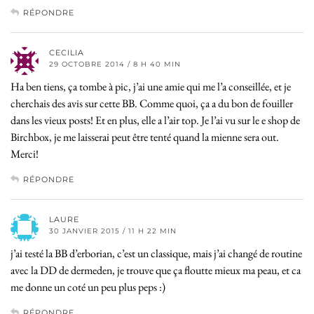
RÉPONDRE
CECILIA
29 OCTOBRE 2014 / 8 H 40 MIN
Ha ben tiens, ça tombe à pic, j’ai une amie qui me l’a conseillée, et je
cherchais des avis sur cette BB. Comme quoi, ça a du bon de fouiller
dans les vieux posts! Et en plus, elle a l’air top. Je l’ai vu sur le e shop de
Birchbox, je me laisserai peut être tenté quand la mienne sera out.
Merci!
RÉPONDRE
LAURE
30 JANVIER 2015 / 11 H 22 MIN
j’ai testé la BB d’erborian, c’est un classique, mais j’ai changé de routine
avec la DD de dermeden, je trouve que ça floutte mieux ma peau, et ca
me donne un coté un peu plus peps :)
RÉPONDRE