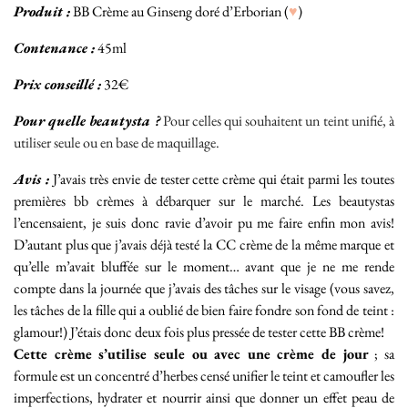
Produit :
BB Crème au Ginseng doré d’Erborian (
♥
)
Contenance :
45ml
Prix conseillé :
32€
Pour quelle beautysta ?
Pour celles qui souhaitent un teint unifié, à
utiliser seule ou en base de maquillage.
Avis :
J’avais très envie de tester cette crème qui était parmi les toutes
premières bb crèmes à débarquer sur le marché. Les beautystas
l’encensaient, je suis donc ravie d’avoir pu me faire enfin mon avis!
D’autant plus que j’avais déjà testé la CC crème de la même marque et
qu’elle m’avait bluffée sur le moment… avant que je ne me rende
compte dans la journée que j’avais des tâches sur le visage (vous savez,
les tâches de la fille qui a oublié de bien faire fondre son fond de teint :
glamour!) J’étais donc deux fois plus pressée de tester cette BB crème!
Cette crème s’utilise seule ou avec une crème de jour
; sa
formule est un concentré d’herbes censé unifier le teint et camoufler les
imperfections, hydrater et nourrir ainsi que donner un effet peau de