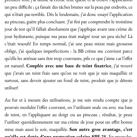
un peu difficile ; ça faisait des tâches brunes sur la peau par endroits, ce
qui n’était pas terrible. Dès le lendemain, j’ai donc essayé l’application
au pinceau, guère plus concluant. J’ai fini par comprendre le troisième
jour de test qu’il fallait absolument que j’applique avant une crème de
jour hydratante, puisque ma peau était malgré tout un peu sèche! Là
c’était waouh! En temps normal, j’ai une peau mixte mais grossesse
oblige, j’ai quelques imperfections : la BB crème me convient parce
qu’elle les atténue sans être trop couvrante, pile ce que j’aime car l’effet
est naturel.
Couplée avec une base de teint fixatrice
, j’ai trouvé
que j’avais un teint frais sans qu’on ne voit que je suis maquillée et
surtout, sans devoir ajouter un fond de teint, produit que je déteste
utiliser!
Au fur et à mesure des utilisations, je me suis rendu compte que je
pouvais moduler l’effet couvrant, en l’utilisant seule ou avec ma base
de teint, en l’appliquant au doigt ou au pinceau ; résultat, je peux
l’utiliser quotidiennement sur ma crème de jour pour un effet bonne
mine mais aussi le soir, maquillée.
Son autre gros avantage, c’est
qu’elle est dotée d’une protection solaire SPF 25
. En revanche,