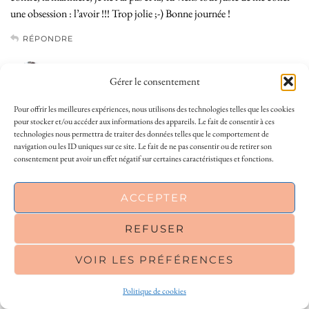
une obsession : l’avoir !!! Trop jolie ;-) Bonne journée !
RÉPONDRE
AMELIE
AUTEUR/AUTRICE
Gérer le consentement
15 JUILLET 2014 / 10 H 09 MIN
Hihi elle est géniale cette marinière ^^
Pour offrir les meilleures expériences, nous utilisons des technologies telles que les cookies
pour stocker et/ou accéder aux informations des appareils. Le fait de consentir à ces
RÉPONDRE
technologies nous permettra de traiter des données telles que le comportement de
navigation ou les ID uniques sur ce site. Le fait de ne pas consentir ou de retirer son
consentement peut avoir un effet négatif sur certaines caractéristiques et fonctions.
CLÉMENCE
14 JUILLET 2014 / 18 H 28 MIN
This site uses cookies to deliver its services
ACCEPTER
J’aime beaucoup ce look simple et efficace. <3
and to analyse traffic. By using this site, you
J'ai un mac book pro et quand on y goute, c'est pas facile de s'en
agree to its use of cookies.
Learn more
REFUSER
défaire.
VOIR LES PRÉFÉRENCES
OK
Après ma période de no shopping depuis le début de l'année, suite à
mon mariage, les soldes c'est quelque chose que j'attendais avec
Politique de cookies
impatience mais en même temps j'avais un peu d'appréhension comme