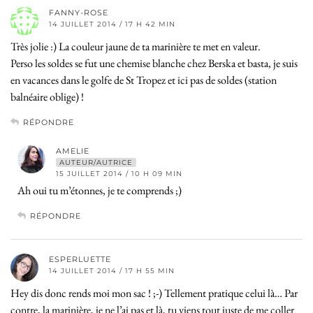
FANNY-ROSE
14 JUILLET 2014 / 17 H 42 MIN
Très jolie :) La couleur jaune de ta marinière te met en valeur.
Perso les soldes se fut une chemise blanche chez Berska et basta, je suis
en vacances dans le golfe de St Tropez et ici pas de soldes (station
balnéaire oblige) !
RÉPONDRE
AMELIE
AUTEUR/AUTRICE
15 JUILLET 2014 / 10 H 09 MIN
Ah oui tu m’étonnes, je te comprends ;)
RÉPONDRE
ESPERLUETTE
14 JUILLET 2014 / 17 H 55 MIN
Hey dis donc rends moi mon sac ! ;-) Tellement pratique celui là… Par
contre, la marinière, je ne l’ai pas et là, tu viens tout juste de me coller