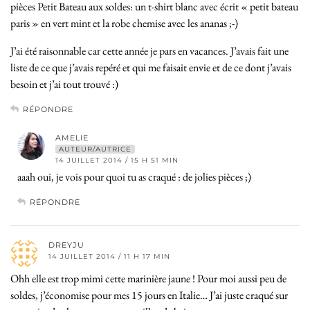
pièces Petit Bateau aux soldes: un t-shirt blanc avec écrit « petit bateau
paris » en vert mint et la robe chemise avec les ananas ;-)
J’ai été raisonnable car cette année je pars en vacances. J’avais fait une
liste de ce que j’avais repéré et qui me faisait envie et de ce dont j’avais
besoin et j’ai tout trouvé :)
RÉPONDRE
AMELIE
AUTEUR/AUTRICE
14 JUILLET 2014 / 15 H 51 MIN
aaah oui, je vois pour quoi tu as craqué : de jolies pièces ;)
RÉPONDRE
DREYJU
14 JUILLET 2014 / 11 H 17 MIN
Ohh elle est trop mimi cette marinière jaune ! Pour moi aussi peu de
soldes, j’économise pour mes 15 jours en Italie… J’ai juste craqué sur