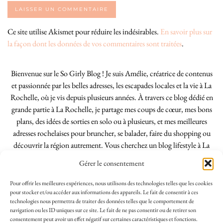
Ce site utilise Akismet pour réduire les indésirables.
En savoir plus sur
la façon dont les données de vos commentaires sont traitées
.
Bienvenue sur le So Girly Blog ! Je suis Amélie, créatrice de contenus
et passionnée par les belles adresses, les escapades locales et la vie à La
Rochelle, où je vis depuis plusieurs années. À travers ce blog dédié en
grande partie à La Rochelle, je partage mes coups de cœur, mes bons
plans, des idées de sorties en solo ou à plusieurs, et mes meilleures
adresses rochelaises pour bruncher, se balader, faire du shopping ou
découvrir la région autrement. Vous cherchez un blog lifestyle à La
Rochelle, tenu par une locale ? Vous êtes au bon endroit. Que vous
Gérer le consentement
soyez Rochelais·e ou de passage dans notre belle ville, j’espère que mes
articles vous aideront à profiter de La Rochelle comme un·e vrai·e
Pour offrir les meilleures expériences, nous utilisons des technologies telles que les cookies
initié·e. !
pour stocker et/ou accéder aux informations des appareils. Le fait de consentir à ces
technologies nous permettra de traiter des données telles que le comportement de
navigation ou les ID uniques sur ce site. Le fait de ne pas consentir ou de retirer son
consentement peut avoir un effet négatif sur certaines caractéristiques et fonctions.