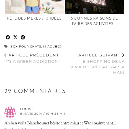
FÊTE DES MÈRES : 10 IDÉES
5 BONNES RAISONS DE
…
FAIRE DES ACTIVITÉS …
BOX POUR CHATS
,
MIAOUBOX
ARTICLE PRÉCÉDENT
ARTICLE SUIVANT
IT’S A GREEN ADDICTION !
E-SHOPPING DE LA
SEMAINE SPÉCIAL SACS À
MAIN
22 COMMENTAIRES
LOUISE
8 MARS 2014 / 10 H 58 MIN
Ah ben voilà Blanchounet hésite entre miau et Wani maintenant…