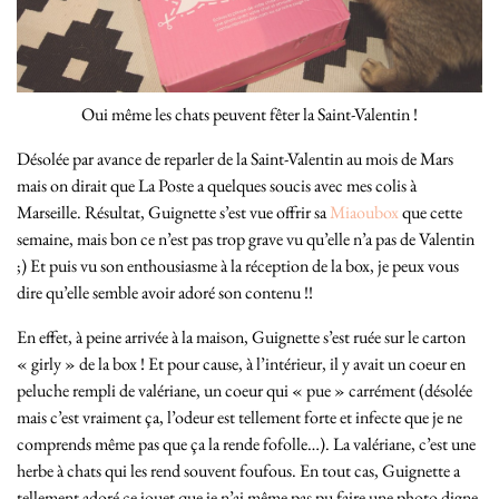
Oui même les chats peuvent fêter la Saint-Valentin !
Désolée par avance de reparler de la Saint-Valentin au mois de Mars
mais on dirait que La Poste a quelques soucis avec mes colis à
Marseille. Résultat, Guignette s’est vue offrir sa
Miaoubox
que cette
semaine, mais bon ce n’est pas trop grave vu qu’elle n’a pas de Valentin
;) Et puis vu son enthousiasme à la réception de la box, je peux vous
dire qu’elle semble avoir adoré son contenu !!
En effet, à peine arrivée à la maison, Guignette s’est ruée sur le carton
« girly » de la box ! Et pour cause, à l’intérieur, il y avait un coeur en
peluche rempli de valériane, un coeur qui « pue » carrément (désolée
mais c’est vraiment ça, l’odeur est tellement forte et infecte que je ne
comprends même pas que ça la rende fofolle…). La valériane, c’est une
herbe à chats qui les rend souvent foufous. En tout cas, Guignette a
tellement adoré ce jouet que je n’ai même pas pu faire une photo digne