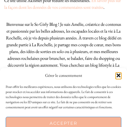
Ce site utilise Akismet pour réduire les indésirables.
En savoir plus sur
la façon dont les données de vos commentaires sont traitées
.
Bienvenue sur le So Girly Blog ! Je suis Amélie, créatrice de contenus
et passionnée par les belles adresses, les escapades locales et la vie à La
Rochelle, où je vis depuis plusieurs années. À travers ce blog dédié en
grande partie à La Rochelle, je partage mes coups de cœur, mes bons
plans, des idées de sorties en solo ou à plusieurs, et mes meilleures
adresses rochelaises pour bruncher, se balader, faire du shopping ou
découvrir la région autrement. Vous cherchez un blog lifestyle à La
Rochelle, tenu par une locale ? Vous êtes au bon endroit. Que vous
Gérer le consentement
soyez Rochelais·e ou de passage dans notre belle ville, j’espère que mes
articles vous aideront à profiter de La Rochelle comme un·e vrai·e
Pour offrir les meilleures expériences, nous utilisons des technologies telles que les cookies
initié·e. !
pour stocker et/ou accéder aux informations des appareils. Le fait de consentir à ces
technologies nous permettra de traiter des données telles que le comportement de
navigation ou les ID uniques sur ce site. Le fait de ne pas consentir ou de retirer son
consentement peut avoir un effet négatif sur certaines caractéristiques et fonctions.
INSTAGRAM
| 39969
This site uses cookies to deliver its services
ACCEPTER
FACEBOOK
| 18200