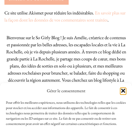
Ce site utilise Akismet pour réduire les indésirables.
En savoir plus sur
la façon dont les données de vos commentaires sont traitées
.
Bienvenue sur le So Girly Blog ! Je suis Amélie, créatrice de contenus
et passionnée par les belles adresses, les escapades locales et la vie à La
Rochelle, où je vis depuis plusieurs années. À travers ce blog dédié en
grande partie à La Rochelle, je partage mes coups de cœur, mes bons
plans, des idées de sorties en solo ou à plusieurs, et mes meilleures
adresses rochelaises pour bruncher, se balader, faire du shopping ou
découvrir la région autrement. Vous cherchez un blog lifestyle à La
Rochelle, tenu par une locale ? Vous êtes au bon endroit. Que vous
Gérer le consentement
soyez Rochelais·e ou de passage dans notre belle ville, j’espère que mes
articles vous aideront à profiter de La Rochelle comme un·e vrai·e
Pour offrir les meilleures expériences, nous utilisons des technologies telles que les cookies
initié·e. !
pour stocker et/ou accéder aux informations des appareils. Le fait de consentir à ces
technologies nous permettra de traiter des données telles que le comportement de
navigation ou les ID uniques sur ce site. Le fait de ne pas consentir ou de retirer son
consentement peut avoir un effet négatif sur certaines caractéristiques et fonctions.
INSTAGRAM
| 39969