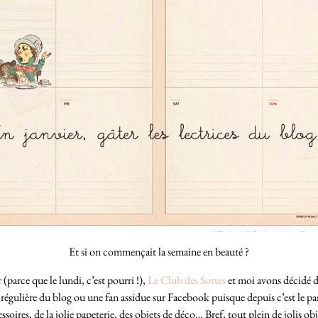
Et si on commençait la semaine en beauté ?
arce que le lundi, c’est pourri !),
Le Club des Sottes
et moi avons décidé de
e régulière du blog ou une fan assidue sur Facebook puisque depuis c’est le par
soires, de la jolie papeterie, des objets de déco… Bref, tout plein de jolis ob