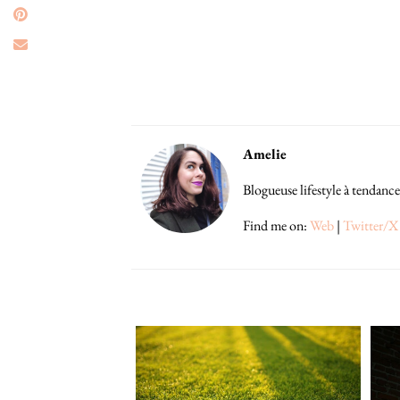
Amelie
Blogueuse lifestyle à tendance
Find me on:
Web
|
Twitter/X