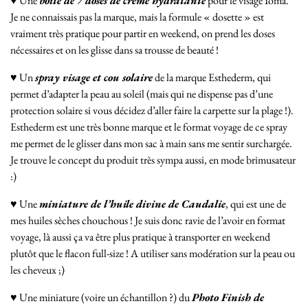
♥ Une
boite de 7 doses de crème hydratante
pour le visage Ioma.
Je ne connaissais pas la marque, mais la formule « dosette » est
vraiment très pratique pour partir en weekend, on prend les doses
nécessaires et on les glisse dans sa trousse de beauté !
♥ Un
spray visage et cou solaire
de la marque Esthederm, qui
permet d’adapter la peau au soleil (mais qui ne dispense pas d’une
protection solaire si vous décidez d’aller faire la carpette sur la plage !).
Esthederm est une très bonne marque et le format voyage de ce spray
me permet de le glisser dans mon sac à main sans me sentir surchargée.
Je trouve le concept du produit très sympa aussi, en mode brimusateur
:)
♥ Une
miniature de l’huile divine de Caudalie
, qui est une de
mes huiles sèches chouchous ! Je suis donc ravie de l’avoir en format
voyage, là aussi ça va être plus pratique à transporter en weekend
plutôt que le flacon full-size ! A utiliser sans modération sur la peau ou
les cheveux ;)
♥ Une miniature (voire un échantillon ?) du
Photo Finish de