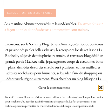
Ce site utilise Akismet pour réduire les indésirables.
En savoir plus sur
la façon dont les données de vos commentaires sont traitées
.
Bienvenue sur le So Girly Blog ! Je suis Amélie, créatrice de contenus
et passionnée par les belles adresses, les escapades locales et la vie à La
Rochelle, où je vis depuis plusieurs années. À travers ce blog dédié en
grande partie à La Rochelle, je partage mes coups de cœur, mes bons
plans, des idées de sorties en solo ou à plusieurs, et mes meilleures
adresses rochelaises pour bruncher, se balader, faire du shopping ou
découvrir la région autrement. Vous cherchez un blog lifestyle à La
Rochelle, tenu par une locale ? Vous êtes au bon endroit. Que vous
Gérer le consentement
soyez Rochelais·e ou de passage dans notre belle ville, j’espère que mes
articles vous aideront à profiter de La Rochelle comme un·e vrai·e
Pour offrir les meilleures expériences, nous utilisons des technologies telles que les cookies
initié·e. !
pour stocker et/ou accéder aux informations des appareils. Le fait de consentir à ces
technologies nous permettra de traiter des données telles que le comportement de