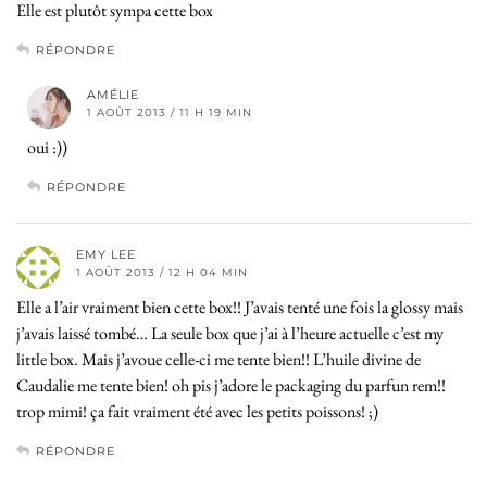
Elle est plutôt sympa cette box
RÉPONDRE
AMÉLIE
1 AOÛT 2013 / 11 H 19 MIN
oui :))
RÉPONDRE
EMY LEE
1 AOÛT 2013 / 12 H 04 MIN
Elle a l’air vraiment bien cette box!! J’avais tenté une fois la glossy mais
j’avais laissé tombé… La seule box que j’ai à l’heure actuelle c’est my
little box. Mais j’avoue celle-ci me tente bien!! L’huile divine de
Caudalie me tente bien! oh pis j’adore le packaging du parfun rem!!
trop mimi! ça fait vraiment été avec les petits poissons! ;)
RÉPONDRE