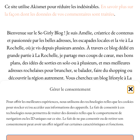
Ce site utilise Akismet pour réduire les indésirables.
En savoir plus sur
la façon dont les données de vos commentaires sont traitées
.
Bienvenue sur le So Girly Blog ! Je suis Amélie, créatrice de contenus
et passionnée par les belles adresses, les escapades locales et la vie à La
Rochelle, où je vis depuis plusieurs années. À travers ce blog dédié en
grande partie à La Rochelle, je partage mes coups de cœur, mes bons
plans, des idées de sorties en solo ou à plusieurs, et mes meilleures
adresses rochelaises pour bruncher, se balader, faire du shopping ou
découvrir la région autrement. Vous cherchez un blog lifestyle à La
Rochelle, tenu par une locale ? Vous êtes au bon endroit. Que vous
Gérer le consentement
soyez Rochelais·e ou de passage dans notre belle ville, j’espère que mes
articles vous aideront à profiter de La Rochelle comme un·e vrai·e
Pour offrir les meilleures expériences, nous utilisons des technologies telles que les cookies
initié·e. !
pour stocker et/ou accéder aux informations des appareils. Le fait de consentir à ces
technologies nous permettra de traiter des données telles que le comportement de
navigation ou les ID uniques sur ce site. Le fait de ne pas consentir ou de retirer son
consentement peut avoir un effet négatif sur certaines caractéristiques et fonctions.
INSTAGRAM
| 39969