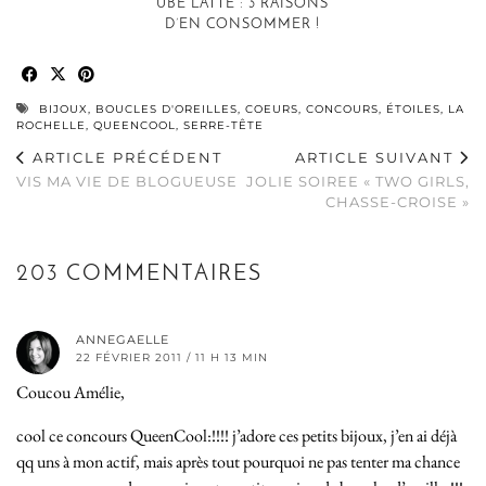
UBE LATTE : 3 RAISONS
D’EN CONSOMMER !
BIJOUX
,
BOUCLES D'OREILLES
,
COEURS
,
CONCOURS
,
ÉTOILES
,
LA
ROCHELLE
,
QUEENCOOL
,
SERRE-TÊTE
ARTICLE PRÉCÉDENT
ARTICLE SUIVANT
VIS MA VIE DE BLOGUEUSE
JOLIE SOIREE « TWO GIRLS,
CHASSE-CROISE »
203 COMMENTAIRES
ANNEGAELLE
22 FÉVRIER 2011 / 11 H 13 MIN
Coucou Amélie,
cool ce concours QueenCool:!!!! j’adore ces petits bijoux, j’en ai déjà
qq uns à mon actif, mais après tout pourquoi ne pas tenter ma chance