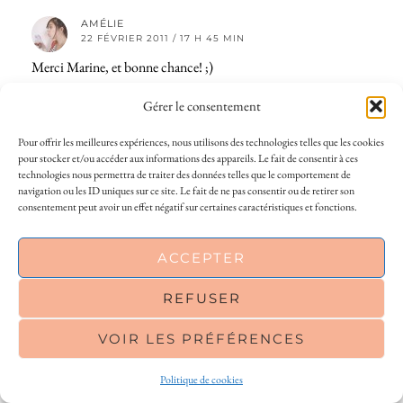
AMÉLIE
22 FÉVRIER 2011 / 17 H 45 MIN
Merci Marine, et bonne chance! ;)
RÉPONDRE
Gérer le consentement
Pour offrir les meilleures expériences, nous utilisons des technologies telles que les cookies
pour stocker et/ou accéder aux informations des appareils. Le fait de consentir à ces
AURORA
technologies nous permettra de traiter des données telles que le comportement de
22 FÉVRIER 2011 / 13 H 37 MIN
navigation ou les ID uniques sur ce site. Le fait de ne pas consentir ou de retirer son
Très jolies créations!!
consentement peut avoir un effet négatif sur certaines caractéristiques et fonctions.
Je participe en esperant très fort.
Bisous
This site uses cookies to deliver its services
ACCEPTER
and to analyse traffic. By using this site, you
RÉPONDRE
agree to its use of cookies.
Learn more
REFUSER
AMÉLIE
22 FÉVRIER 2011 / 17 H 45 MIN
VOIR LES PRÉFÉRENCES
OK
Je croise les doigts pour toi! :)
Politique de cookies
RÉPONDRE