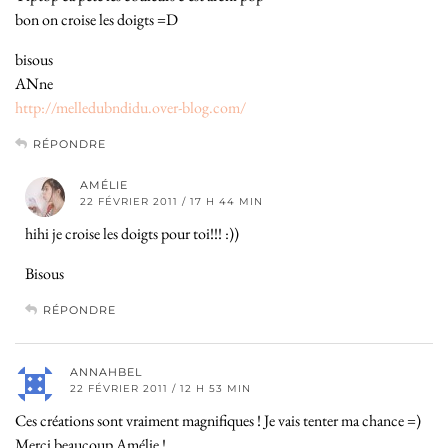
bon on croise les doigts =D
bisous
ANne
http://melledubndidu.over-blog.com/
RÉPONDRE
AMÉLIE
22 FÉVRIER 2011 / 17 H 44 MIN
hihi je croise les doigts pour toi!!! :))
Bisous
RÉPONDRE
ANNAHBEL
22 FÉVRIER 2011 / 12 H 53 MIN
Ces créations sont vraiment magnifiques ! Je vais tenter ma chance =)
Merci beaucoup Amélie !