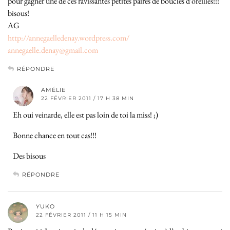
pour gagner une de ces ravissantes petites paires de boucles d’oreilles!!!
bisous!
AG
http://annegaelledenay.wordpress.com/
annegaelle.denay@gmail.com
RÉPONDRE
AMÉLIE
22 FÉVRIER 2011 / 17 H 38 MIN
Eh oui veinarde, elle est pas loin de toi la miss! ;)
Bonne chance en tout cas!!!
Des bisous
RÉPONDRE
YUKO
22 FÉVRIER 2011 / 11 H 15 MIN