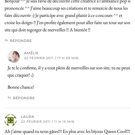
Bonjour ^^ Je suis ravie de découvrir cette créatrice à l’ambiance pop si
prononcée ^^ J’aime beaucoup ses créations et te remercie de nous les
faire découvrir :) Je participe avec grand plaisir à ce concours ^^ et
croise les doigts !! J’en profite également pour aller faire un tour sur son
site qui doit regorger de merveilles !! A bientôt !!
RÉPONDRE
AMÉLIE
22 FÉVRIER 2011 / 17 H 39 MIN
Je te le confirme, il y a tout plein de merveilles sur son site, tu ne peux
que craquer! ;)
Bonne chance!
RÉPONDRE
LAURA
22 FÉVRIER 2011 / 11 H 15 MIN
Ah j’aime quand tu nous gâtes!!! En plus avec les bijoux Queen Cool!!!