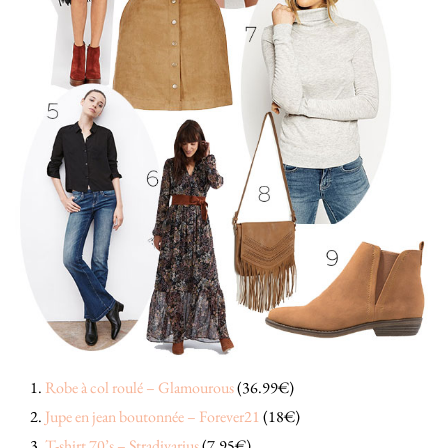
Robe à col roulé – Glamourous
(36.99€)
Jupe en jean boutonnée – Forever21
(18€)
T-shirt 70’s – Stradivarius
(7.95€)