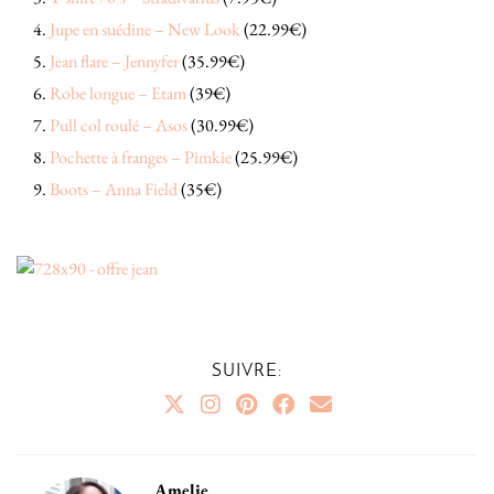
Jupe en suédine – New Look
(22.99€)
Jean flare – Jennyfer
(35.99€)
Robe longue – Etam
(39€)
Pull col roulé – Asos
(30.99€)
Pochette à franges – Pimkie
(25.99€)
Boots – Anna Field
(35€)
SUIVRE:
Amelie