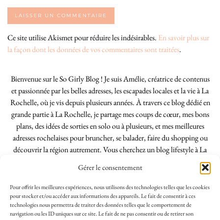
Ce site utilise Akismet pour réduire les indésirables.
En savoir plus sur
la façon dont les données de vos commentaires sont traitées
.
Bienvenue sur le So Girly Blog ! Je suis Amélie, créatrice de contenus
et passionnée par les belles adresses, les escapades locales et la vie à La
Rochelle, où je vis depuis plusieurs années. À travers ce blog dédié en
grande partie à La Rochelle, je partage mes coups de cœur, mes bons
plans, des idées de sorties en solo ou à plusieurs, et mes meilleures
adresses rochelaises pour bruncher, se balader, faire du shopping ou
découvrir la région autrement. Vous cherchez un blog lifestyle à La
Rochelle, tenu par une locale ? Vous êtes au bon endroit. Que vous
Gérer le consentement
soyez Rochelais·e ou de passage dans notre belle ville, j’espère que mes
articles vous aideront à profiter de La Rochelle comme un·e vrai·e
Pour offrir les meilleures expériences, nous utilisons des technologies telles que les cookies
initié·e. !
pour stocker et/ou accéder aux informations des appareils. Le fait de consentir à ces
technologies nous permettra de traiter des données telles que le comportement de
navigation ou les ID uniques sur ce site. Le fait de ne pas consentir ou de retirer son