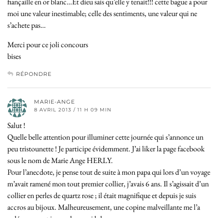
fiançaille en or blanc…Et dieu sais qu’elle y tenait!!! cette bague a pour
moi une valeur inestimable; celle des sentiments, une valeur qui ne
s’achete pas…
Merci pour ce joli concours
bises
RÉPONDRE
MARIE-ANGE
8 AVRIL 2013 / 11 H 09 MIN
Salut !
Quelle belle attention pour illuminer cette journée qui s’annonce un
peu tristounette ! Je participe évidemment. J’ai liker la page facebook
sous le nom de Marie Ange HERLY.
Pour l’anecdote, je pense tout de suite à mon papa qui lors d’un voyage
m’avait ramené mon tout premier collier, j’avais 6 ans. Il s’agissait d’un
collier en perles de quartz rose ; il était magnifique et depuis je suis
accros au bijoux. Malheureusement, une copine malveillante me l’a