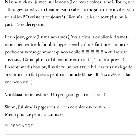
Ni une ni deux, je mets sur le coup 3 de mes copines : une à Tours, une
à Bourges, une à Caen (leur mission : aller au magasin de leur ville pour
voir si les BO existent toujours !). Bien sûr… elles ne sont plus nulle
part. –> re-déception
Et un jour, genre 3 semaines après (j’avais réussi à oublier le drame) :
mon chéri rentre du boulot, hyper speed « il-me-faut-une-lampe-de-
poche-et-un-truc-genre-une-pince-à-épiler!!!!!!!!!!!!!!!!! » et il repart
aussi sec. 10min plus tard il remonte en disant : j’ai une suprise !!!
En rentrant du boulot, il avait vu un petit truc briller sous un siège de
sa voiture : en fait j’avais perdu ma boucle là-bas ! Il l’a sauvée, et a fait
une heureuse :)
Voilàààààà mon histoire. Un peu gnan-gnan mais bon !
Sinon, j’ai aimé la page sous le nom de chloe-avec-un-h.
Merci pour ce petit concours :)
RÉPONDRE