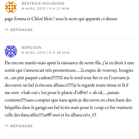
BÉATRICE MOUÉDINE
8 AVRIL 2013 / 9 H 21 MIN
page Emma et Chloé likée ! sous le nom qui apparaît ci-dessus
RÉPONDRE
BERGEON
8 AVRIL 2013 / 9 H 26 MIN
Pas encore mariés mais après la naissance de notre fils, j’ai eu droit à une
soirée qui s’annoncait très prometteuse….2coupes de vouvray, bougies
et…un ptit paquet cadeau!!!!!!!il me le tend tout fier et en l’ouvrant je
decouvre un bel écrin:une alliance!!!!!je le regarde toute émue et là il
me sort: »bah oui c’est pour le plaisir d’offrir! » ah ok….jamais
contente!!!!sans compter que 6ans après je découvre en cherchant des
béquilles dans le garage:un bel écrin mais pour le coup ce fut vraiment
celle des fiancailles!!!!arfff moi et les alliances!o_O
RÉPONDRE