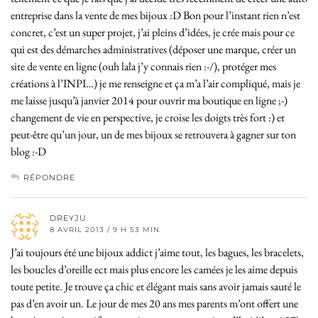
entreprise dans la vente de mes bijoux :D Bon pour l’instant rien n’est
concret, c’est un super projet, j’ai pleins d’idées, je crée mais pour ce
qui est des démarches administratives (déposer une marque, créer un
site de vente en ligne (ouh lala j’y connais rien :-/), protéger mes
créations à l’INPI…) je me renseigne et ça m’a l’air compliqué, mais je
me laisse jusqu’à janvier 2014 pour ouvrir ma boutique en ligne ;-)
changement de vie en perspective, je croise les doigts très fort :) et
peut-être qu’un jour, un de mes bijoux se retrouvera à gagner sur ton
blog :-D
RÉPONDRE
DREYJU
8 AVRIL 2013 / 9 H 53 MIN
J’ai toujours été une bijoux addict j’aime tout, les bagues, les bracelets,
les boucles d’oreille ect mais plus encore les camées je les aime depuis
toute petite. Je trouve ça chic et élégant mais sans avoir jamais sauté le
pas d’en avoir un. Le jour de mes 20 ans mes parents m’ont offert une