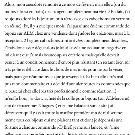
Alors, mon anecdote remonte à ce mois de février, mais elle a (ou du
moins elle est en train) de changer complètement ma vie :D En fait, j’ai
toujours adoré les bijoux un brin rétro avec des cabochons (en verre ou
en résine). Et, il y a quelques mois, j’ai passé une énième commande de
bijoux sur ALM chez une vendeuse dont j’adore les créations, mais à la
réception, 2 bagues cabochons sont arrivées complètement décollées,
j’étais donc assez déçue alors je lui ai laissé une évaluation négative en
lui disant que j’aimais beaucoup ses créations mais qu’elle devrait
penser à un conditionnement d’envoi plus résistant (en restant bien sûr
très polie et délicate dans le choix de mes mots pour ne pas la vexer,
mais partager néanmoins ce que je ressentais). Et bien elle a très mal
pris mon commentaire et a décidé d’annuler toutes les commandes que
je passerai chez elle (pas très professionnelle comme réaction…)
m’enfin bon, j’ai donc acheté de la colle pour bijoux (sur ALMercerie)
afin de réparer mes 2 bagues :) et en me baladant sur ce site j’ai
découvert qu’il y avait toute la matière première afin de réaliser moi
même tous ces bijoux qui me plaisent tant et dont je dépensais une
fortune à chaque commande :-D Bref, je me suis lancée, et j’aime
tellement ce que je fais que j’ai décidé très récemment de créer une auto