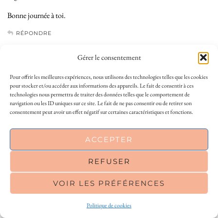
Bonne journée à toi.
RÉPONDRE
Gérer le consentement
OCELINEALEX
8 AVRIL 2013 / 11 H 19 MIN
Pour offrir les meilleures expériences, nous utilisons des technologies telles que les cookies
bonjour et merci pour ce chouette concours je participe volontiers je
pour stocker et/ou accéder aux informations des appareils. Le fait de consentir à ces
technologies nous permettra de traiter des données telles que le comportement de
croise fort les doigts
navigation ou les ID uniques sur ce site. Le fait de ne pas consentir ou de retirer son
je suis fan de la page facebook : ocelinealex soleill
consentement peut avoir un effet négatif sur certaines caractéristiques et fonctions.
petit anecdote : lors de notre premiere rencontre avec mon copain il
m’avait offert une très jolie gourmette où il y avait gravé mon prenom
This site uses cookies to deliver its services
ACCEPTER
et son prénom cela remonte a 10 ans et je l’ai toujours a mon poignet!!
and to analyse traffic. By using this site, you
bonne journée!!
agree to its use of cookies.
Learn more
REFUSER
RÉPONDRE
VOIR LES PRÉFÉRENCES
OK
CÉCILE
Politique de cookies
8 AVRIL 2013 / 11 H 20 MIN