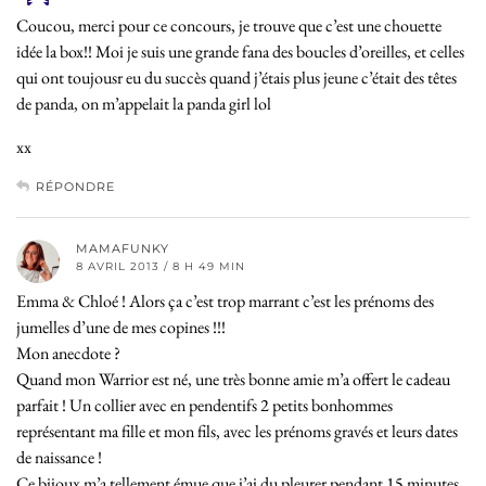
Coucou, merci pour ce concours, je trouve que c’est une chouette
idée la box!! Moi je suis une grande fana des boucles d’oreilles, et celles
qui ont toujousr eu du succès quand j’étais plus jeune c’était des têtes
de panda, on m’appelait la panda girl lol
xx
RÉPONDRE
MAMAFUNKY
8 AVRIL 2013 / 8 H 49 MIN
Emma & Chloé ! Alors ça c’est trop marrant c’est les prénoms des
jumelles d’une de mes copines !!!
Mon anecdote ?
Quand mon Warrior est né, une très bonne amie m’a offert le cadeau
parfait ! Un collier avec en pendentifs 2 petits bonhommes
représentant ma fille et mon fils, avec les prénoms gravés et leurs dates
de naissance !
Ce bijoux m’a tellement émue que j’ai du pleurer pendant 15 minutes