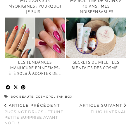
MON AVIS SUR
MA ROUTINE DE SOINS À
MYORIGINES : POURQUOI
40 ANS : MES
JE SUIS …
INDISPENSABLES
LES TENDANCES
SECRETS DE MIEL : LES
MANUCURE PRINTEMPS-
BIENFAITS DES COSMÉ…
ÉTÉ 2026 À ADOPTER DE …
BOX BEAUTÉ
,
COSMOPOLITAN BOX
ARTICLE PRÉCÉDENT
ARTICLE SUIVANT
PUGS NOT DRUGS… ET UNE
FLUO HIVERNAL
PETITE SURPRISE AVANT
NOËL !