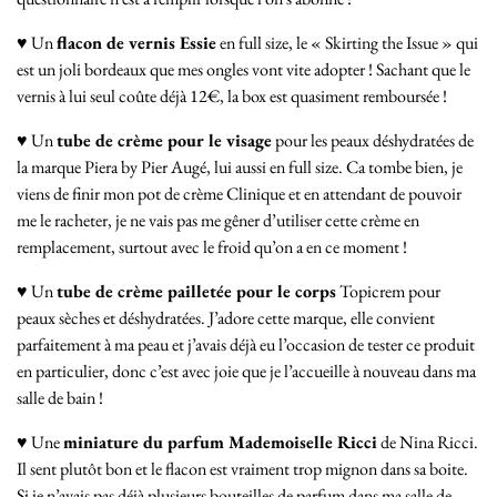
♥ Un
flacon de vernis Essie
en full size, le « Skirting the Issue » qui
est un joli bordeaux que mes ongles vont vite adopter ! Sachant que le
vernis à lui seul coûte déjà 12€, la box est quasiment remboursée !
♥ Un
tube de crème pour le visage
pour les peaux déshydratées de
la marque Piera by Pier Augé, lui aussi en full size. Ca tombe bien, je
viens de finir mon pot de crème Clinique et en attendant de pouvoir
me le racheter, je ne vais pas me gêner d’utiliser cette crème en
remplacement, surtout avec le froid qu’on a en ce moment !
♥ Un
tube de crème pailletée pour le corps
Topicrem pour
peaux sèches et déshydratées. J’adore cette marque, elle convient
parfaitement à ma peau et j’avais déjà eu l’occasion de tester ce produit
en particulier, donc c’est avec joie que je l’accueille à nouveau dans ma
salle de bain !
♥ Une
miniature du parfum Mademoiselle Ricci
de Nina Ricci.
Il sent plutôt bon et le flacon est vraiment trop mignon dans sa boite.
Si je n’avais pas déjà plusieurs bouteilles de parfum dans ma salle de