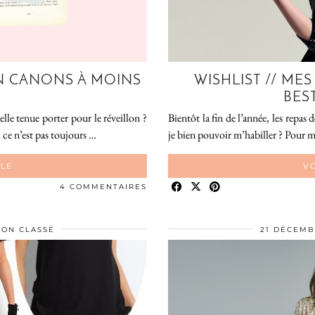
N CANONS À MOINS
WISHLIST // ME
BES
le tenue porter pour le réveillon ?
Bientôt la fin de l’année, les repas 
 ce n’est pas toujours …
je bien pouvoir m’habiller ? Pour ma
CLE
VO
4 COMMENTAIRES
NON CLASSÉ
21 DÉCEMB