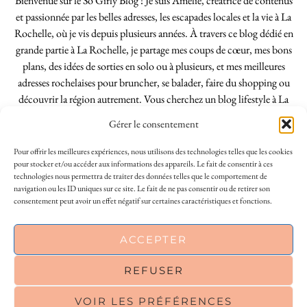
Bienvenue sur le So Girly Blog ! Je suis Amélie, créatrice de contenus
et passionnée par les belles adresses, les escapades locales et la vie à La
Rochelle, où je vis depuis plusieurs années. À travers ce blog dédié en
grande partie à La Rochelle, je partage mes coups de cœur, mes bons
plans, des idées de sorties en solo ou à plusieurs, et mes meilleures
adresses rochelaises pour bruncher, se balader, faire du shopping ou
découvrir la région autrement. Vous cherchez un blog lifestyle à La
Rochelle, tenu par une locale ? Vous êtes au bon endroit. Que vous
Gérer le consentement
soyez Rochelais·e ou de passage dans notre belle ville, j’espère que mes
articles vous aideront à profiter de La Rochelle comme un·e vrai·e
Pour offrir les meilleures expériences, nous utilisons des technologies telles que les cookies
initié·e. !
pour stocker et/ou accéder aux informations des appareils. Le fait de consentir à ces
technologies nous permettra de traiter des données telles que le comportement de
navigation ou les ID uniques sur ce site. Le fait de ne pas consentir ou de retirer son
consentement peut avoir un effet négatif sur certaines caractéristiques et fonctions.
INSTAGRAM
| 39969
This site uses cookies to deliver its services
ACCEPTER
FACEBOOK
| 18200
and to analyse traffic. By using this site, you
agree to its use of cookies.
Learn more
REFUSER
PINTEREST
| 26300
VOIR LES PRÉFÉRENCES
OK