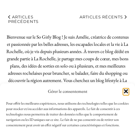
ARTICLES
ARTICLES RÉCENTS
PRÉCÉDENTS
Bienvenue sur le So Girly Blog ! Je suis Amélie, créatrice de contenus
et passionnée par les belles adresses, les escapades locales et la vie à La
Rochelle, où je vis depuis plusieurs années. À travers ce blog dédié en
grande partie à La Rochelle, je partage mes coups de cœur, mes bons
plans, des idées de sorties en solo ou à plusieurs, et mes meilleures
adresses rochelaises pour bruncher, se balader, faire du shopping ou
découvrir la région autrement. Vous cherchez un blog lifestyle à La
Rochelle, tenu par une locale ? Vous êtes au bon endroit. Que vous
Gérer le consentement
soyez Rochelais·e ou de passage dans notre belle ville, j’espère que mes
articles vous aideront à profiter de La Rochelle comme un·e vrai·e
Pour offrir les meilleures expériences, nous utilisons des technologies telles que les cookies
initié·e. !
pour stocker et/ou accéder aux informations des appareils. Le fait de consentir à ces
technologies nous permettra de traiter des données telles que le comportement de
navigation ou les ID uniques sur ce site. Le fait de ne pas consentir ou de retirer son
consentement peut avoir un effet négatif sur certaines caractéristiques et fonctions.
INSTAGRAM
| 39969