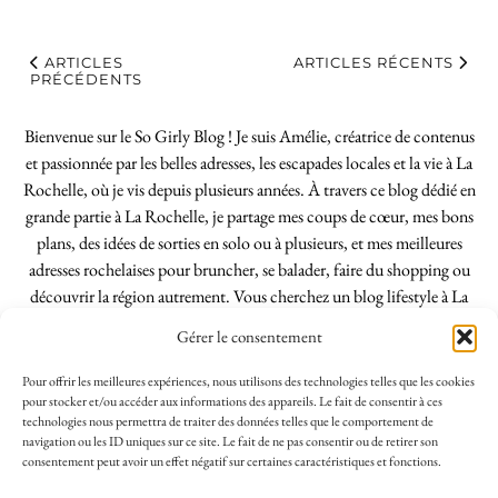
ARTICLES
ARTICLES RÉCENTS
PRÉCÉDENTS
Bienvenue sur le So Girly Blog ! Je suis Amélie, créatrice de contenus
et passionnée par les belles adresses, les escapades locales et la vie à La
Rochelle, où je vis depuis plusieurs années. À travers ce blog dédié en
grande partie à La Rochelle, je partage mes coups de cœur, mes bons
plans, des idées de sorties en solo ou à plusieurs, et mes meilleures
adresses rochelaises pour bruncher, se balader, faire du shopping ou
découvrir la région autrement. Vous cherchez un blog lifestyle à La
Rochelle, tenu par une locale ? Vous êtes au bon endroit. Que vous
Gérer le consentement
soyez Rochelais·e ou de passage dans notre belle ville, j’espère que mes
articles vous aideront à profiter de La Rochelle comme un·e vrai·e
Pour offrir les meilleures expériences, nous utilisons des technologies telles que les cookies
initié·e. !
pour stocker et/ou accéder aux informations des appareils. Le fait de consentir à ces
technologies nous permettra de traiter des données telles que le comportement de
navigation ou les ID uniques sur ce site. Le fait de ne pas consentir ou de retirer son
consentement peut avoir un effet négatif sur certaines caractéristiques et fonctions.
INSTAGRAM
| 39969