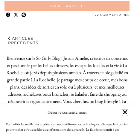
VOIR L’ARTICLE
72 COMMENTAIRES
ARTICLES
PRÉCÉDENTS
Bienvenue sur le So Girly Blog ! Je suis Amélie, créatrice de contenus
et passionnée par les belles adresses, les escapades locales et la vie à La
Rochelle, où je vis depuis plusieurs années. À travers ce blog dédié en
grande partie à La Rochelle, je partage mes coups de cœur, mes bons
plans, des idées de sorties en solo ou à plusieurs, et mes meilleures
adresses rochelaises pour bruncher, se balader, faire du shopping ou
découvrir la région autrement. Vous cherchez un blog lifestyle à La
Rochelle, tenu par une locale ? Vous êtes au bon endroit. Que vous
Gérer le consentement
soyez Rochelais·e ou de passage dans notre belle ville, j’espère que mes
articles vous aideront à profiter de La Rochelle comme un·e vrai·e
Pour offrir les meilleures expériences, nous utilisons des technologies telles que les cookies
initié·e. !
pour stocker et/ou accéder aux informations des appareils. Le fait de consentir à ces