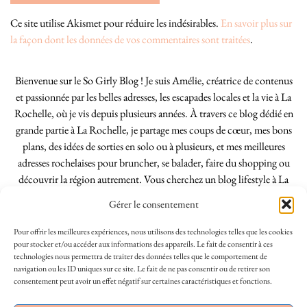
Ce site utilise Akismet pour réduire les indésirables.
En savoir plus sur
la façon dont les données de vos commentaires sont traitées
.
Bienvenue sur le So Girly Blog ! Je suis Amélie, créatrice de contenus
et passionnée par les belles adresses, les escapades locales et la vie à La
Rochelle, où je vis depuis plusieurs années. À travers ce blog dédié en
grande partie à La Rochelle, je partage mes coups de cœur, mes bons
plans, des idées de sorties en solo ou à plusieurs, et mes meilleures
adresses rochelaises pour bruncher, se balader, faire du shopping ou
découvrir la région autrement. Vous cherchez un blog lifestyle à La
Rochelle, tenu par une locale ? Vous êtes au bon endroit. Que vous
Gérer le consentement
soyez Rochelais·e ou de passage dans notre belle ville, j’espère que mes
articles vous aideront à profiter de La Rochelle comme un·e vrai·e
Pour offrir les meilleures expériences, nous utilisons des technologies telles que les cookies
initié·e. !
pour stocker et/ou accéder aux informations des appareils. Le fait de consentir à ces
technologies nous permettra de traiter des données telles que le comportement de
navigation ou les ID uniques sur ce site. Le fait de ne pas consentir ou de retirer son
consentement peut avoir un effet négatif sur certaines caractéristiques et fonctions.
INSTAGRAM
| 39969