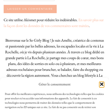
Ce site utilise Akismet pour réduire les indésirables.
En savoir plus sur
la façon dont les données de vos commentaires sont traitées
.
Bienvenue sur le So Girly Blog ! Je suis Amélie, créatrice de contenus
et passionnée par les belles adresses, les escapades locales et la vie à La
Rochelle, où je vis depuis plusieurs années. À travers ce blog dédié en
grande partie à La Rochelle, je partage mes coups de cœur, mes bons
plans, des idées de sorties en solo ou à plusieurs, et mes meilleures
adresses rochelaises pour bruncher, se balader, faire du shopping ou
découvrir la région autrement. Vous cherchez un blog lifestyle à La
Rochelle, tenu par une locale ? Vous êtes au bon endroit. Que vous
Gérer le consentement
soyez Rochelais·e ou de passage dans notre belle ville, j’espère que mes
articles vous aideront à profiter de La Rochelle comme un·e vrai·e
Pour offrir les meilleures expériences, nous utilisons des technologies telles que les cookies
initié·e. !
pour stocker et/ou accéder aux informations des appareils. Le fait de consentir à ces
technologies nous permettra de traiter des données telles que le comportement de
navigation ou les ID uniques sur ce site. Le fait de ne pas consentir ou de retirer son