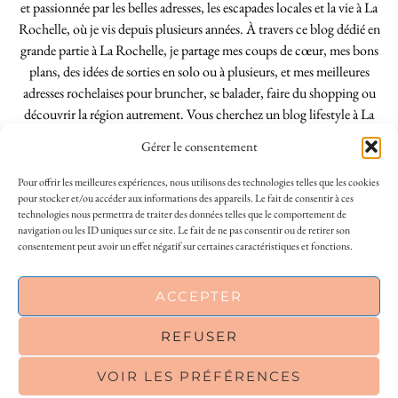
et passionnée par les belles adresses, les escapades locales et la vie à La
Rochelle, où je vis depuis plusieurs années. À travers ce blog dédié en
grande partie à La Rochelle, je partage mes coups de cœur, mes bons
plans, des idées de sorties en solo ou à plusieurs, et mes meilleures
adresses rochelaises pour bruncher, se balader, faire du shopping ou
découvrir la région autrement. Vous cherchez un blog lifestyle à La
Rochelle, tenu par une locale ? Vous êtes au bon endroit. Que vous
Gérer le consentement
soyez Rochelais·e ou de passage dans notre belle ville, j’espère que mes
articles vous aideront à profiter de La Rochelle comme un·e vrai·e
Pour offrir les meilleures expériences, nous utilisons des technologies telles que les cookies
initié·e. !
pour stocker et/ou accéder aux informations des appareils. Le fait de consentir à ces
technologies nous permettra de traiter des données telles que le comportement de
navigation ou les ID uniques sur ce site. Le fait de ne pas consentir ou de retirer son
consentement peut avoir un effet négatif sur certaines caractéristiques et fonctions.
INSTAGRAM
| 39969
This site uses cookies to deliver its services
ACCEPTER
FACEBOOK
| 18200
and to analyse traffic. By using this site, you
agree to its use of cookies.
Learn more
REFUSER
PINTEREST
| 26300
VOIR LES PRÉFÉRENCES
OK
© 2026
LE SO GIRLY BLOG