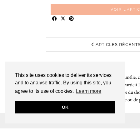
VOIR L’ARTI
ARTICLES RÉCENT
This site uses cookies to deliver its services
Bienvenue sur le So Girly Blog ! Je suis Amélie, cr
and to analyse traffic. By using this site, you
années. À travers ce blog dédié en grande partie à 
agree to its use of cookies.
Learn more
rochelaises pour bruncher, se balader, faire du s
endroit. Que vous soyez Rochelais·e ou de pas
OK
INSTAGRAM
| 39969
© 2026
LE SO GIRLY BLOG