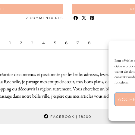
CLE
VO
2 COMMENTAIRES
S
1
2
3
4
5
6
7
8
…
39
ART
Pour offrir les
et/ou accéder a
traiter des don
éatrice de contenus et passionnée par les belles adresses, les escapades locales
consentir ou de
La Rochelle, je partage mes coups de cœur, mes bons plans, des idées de sortie
fonctions.
hopping ou découvrir la région autrement. Vous cherchez un blog lifestyle à L
sage dans notre belle ville, j’espère que mes articles vous aideront à profite
ACCE
FACEBOOK
| 18200