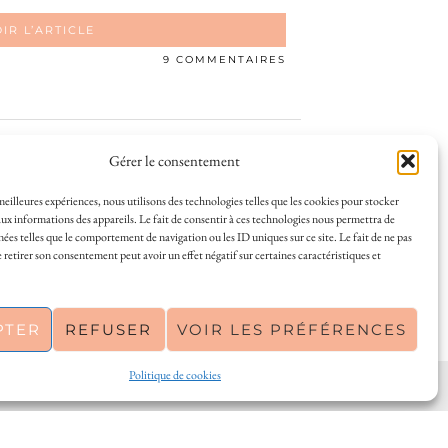
IR L’ARTICLE
9 COMMENTAIRES
ICLES PRÉCÉDENTS
Gérer le consentement
 meilleures expériences, nous utilisons des technologies telles que les cookies pour stocker
ux informations des appareils. Le fait de consentir à ces technologies nous permettra de
nées telles que le comportement de navigation ou les ID uniques sur ce site. Le fait de ne pas
 et la vie à La Rochelle, où je vis depuis plusieurs
 retirer son consentement peut avoir un effet négatif sur certaines caractéristiques et
s en solo ou à plusieurs, et mes meilleures adresses
a Rochelle, tenu par une locale ? Vous êtes au bon
r de La Rochelle comme un·e vrai·e initié·e. !
PTER
REFUSER
VOIR LES PRÉFÉRENCES
Politique de cookies
PINTEREST
| 26300
THEME CREATED BY
pipdig