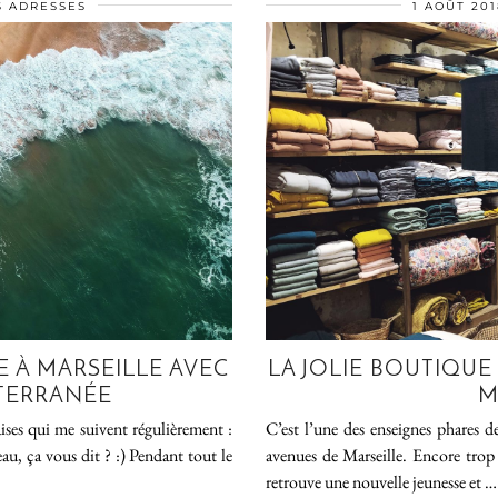
 ADRESSES
1 AOÛT 201
E À MARSEILLE AVEC
LA JOLIE BOUTIQUE
TERRANÉE
M
aises qui me suivent régulièrement :
C’est l’une des enseignes phares d
au, ça vous dit ? :) Pendant tout le
avenues de Marseille. Encore trop dé
retrouve une nouvelle jeunesse et …