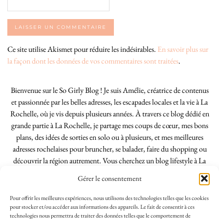
Ce site utilise Akismet pour réduire les indésirables.
En savoir plus sur
la façon dont les données de vos commentaires sont traitées
.
Bienvenue sur le So Girly Blog ! Je suis Amélie, créatrice de contenus
et passionnée par les belles adresses, les escapades locales et la vie à La
Rochelle, où je vis depuis plusieurs années. À travers ce blog dédié en
grande partie à La Rochelle, je partage mes coups de cœur, mes bons
plans, des idées de sorties en solo ou à plusieurs, et mes meilleures
adresses rochelaises pour bruncher, se balader, faire du shopping ou
découvrir la région autrement. Vous cherchez un blog lifestyle à La
Rochelle, tenu par une locale ? Vous êtes au bon endroit. Que vous
Gérer le consentement
soyez Rochelais·e ou de passage dans notre belle ville, j’espère que mes
articles vous aideront à profiter de La Rochelle comme un·e vrai·e
Pour offrir les meilleures expériences, nous utilisons des technologies telles que les cookies
initié·e. !
pour stocker et/ou accéder aux informations des appareils. Le fait de consentir à ces
technologies nous permettra de traiter des données telles que le comportement de