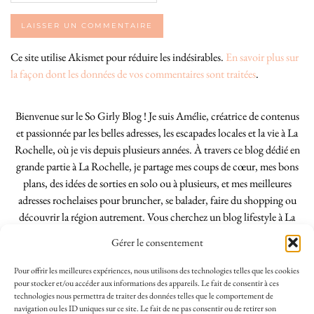
Ce site utilise Akismet pour réduire les indésirables.
En savoir plus sur
la façon dont les données de vos commentaires sont traitées
.
Bienvenue sur le So Girly Blog ! Je suis Amélie, créatrice de contenus
et passionnée par les belles adresses, les escapades locales et la vie à La
Rochelle, où je vis depuis plusieurs années. À travers ce blog dédié en
grande partie à La Rochelle, je partage mes coups de cœur, mes bons
plans, des idées de sorties en solo ou à plusieurs, et mes meilleures
adresses rochelaises pour bruncher, se balader, faire du shopping ou
découvrir la région autrement. Vous cherchez un blog lifestyle à La
Rochelle, tenu par une locale ? Vous êtes au bon endroit. Que vous
Gérer le consentement
soyez Rochelais·e ou de passage dans notre belle ville, j’espère que mes
articles vous aideront à profiter de La Rochelle comme un·e vrai·e
Pour offrir les meilleures expériences, nous utilisons des technologies telles que les cookies
initié·e. !
pour stocker et/ou accéder aux informations des appareils. Le fait de consentir à ces
technologies nous permettra de traiter des données telles que le comportement de
navigation ou les ID uniques sur ce site. Le fait de ne pas consentir ou de retirer son