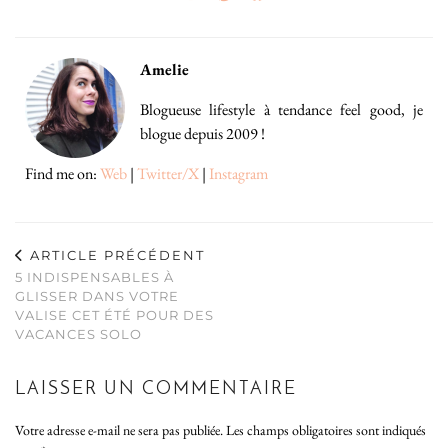
Amelie
Blogueuse lifestyle à tendance feel good, je
blogue depuis 2009 !
Find me on:
Web
|
Twitter/X
|
Instagram
ARTICLE PRÉCÉDENT
5 INDISPENSABLES À
GLISSER DANS VOTRE
VALISE CET ÉTÉ POUR DES
VACANCES SOLO
LAISSER UN COMMENTAIRE
Votre adresse e-mail ne sera pas publiée.
Les champs obligatoires sont indiqués