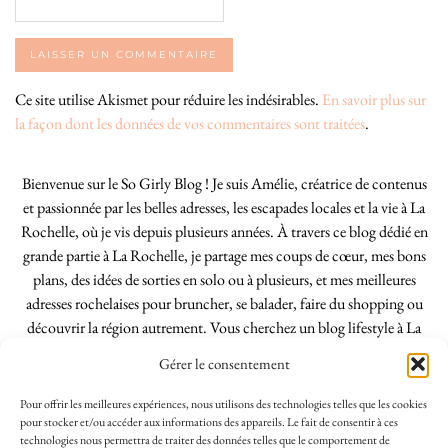
Ce site utilise Akismet pour réduire les indésirables.
En savoir plus sur
la façon dont les données de vos commentaires sont traitées
.
Bienvenue sur le So Girly Blog ! Je suis Amélie, créatrice de contenus
et passionnée par les belles adresses, les escapades locales et la vie à La
Rochelle, où je vis depuis plusieurs années. À travers ce blog dédié en
grande partie à La Rochelle, je partage mes coups de cœur, mes bons
plans, des idées de sorties en solo ou à plusieurs, et mes meilleures
adresses rochelaises pour bruncher, se balader, faire du shopping ou
découvrir la région autrement. Vous cherchez un blog lifestyle à La
Rochelle, tenu par une locale ? Vous êtes au bon endroit. Que vous
Gérer le consentement
soyez Rochelais·e ou de passage dans notre belle ville, j’espère que mes
articles vous aideront à profiter de La Rochelle comme un·e vrai·e
Pour offrir les meilleures expériences, nous utilisons des technologies telles que les cookies
initié·e. !
pour stocker et/ou accéder aux informations des appareils. Le fait de consentir à ces
technologies nous permettra de traiter des données telles que le comportement de