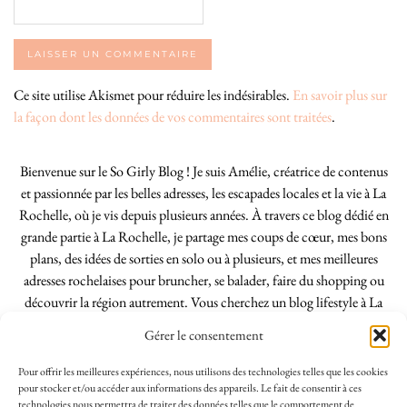
Ce site utilise Akismet pour réduire les indésirables.
En savoir plus sur
la façon dont les données de vos commentaires sont traitées
.
Bienvenue sur le So Girly Blog ! Je suis Amélie, créatrice de contenus
et passionnée par les belles adresses, les escapades locales et la vie à La
Rochelle, où je vis depuis plusieurs années. À travers ce blog dédié en
grande partie à La Rochelle, je partage mes coups de cœur, mes bons
plans, des idées de sorties en solo ou à plusieurs, et mes meilleures
adresses rochelaises pour bruncher, se balader, faire du shopping ou
découvrir la région autrement. Vous cherchez un blog lifestyle à La
Rochelle, tenu par une locale ? Vous êtes au bon endroit. Que vous
Gérer le consentement
soyez Rochelais·e ou de passage dans notre belle ville, j’espère que mes
articles vous aideront à profiter de La Rochelle comme un·e vrai·e
Pour offrir les meilleures expériences, nous utilisons des technologies telles que les cookies
initié·e. !
pour stocker et/ou accéder aux informations des appareils. Le fait de consentir à ces
technologies nous permettra de traiter des données telles que le comportement de