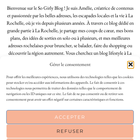
Bienvenue sur le So Girly Blog ! Je suis Amélie, créatrice de contenus
et passionnée par les belles adresses, les escapades locales et la vie à La
Rochelle, où je vis depuis plusieurs années. À travers ce blog dédié en
grande partie à La Rochelle, je partage mes coups de cœur, mes bons
plans, des idées de sorties en solo ou à plusieurs, et mes meilleures
adresses rochelaises pour bruncher, se balader, faire du shopping ou
découvrir la région autrement. Vous cherchez un blog lifestyle à La
Rochelle, tenu par une locale ? Vous êtes au bon endroit. Que vous
Gérer le consentement
soyez Rochelais·e ou de passage dans notre belle ville, j’espère que mes
articles vous aideront à profiter de La Rochelle comme un·e vrai·e
Pour offrir les meilleures expériences, nous utilisons des technologies telles que les cookies
initié·e. !
pour stocker et/ou accéder aux informations des appareils. Le fait de consentir à ces
technologies nous permettra de traiter des données telles que le comportement de
navigation ou les ID uniques sur ce site. Le fait de ne pas consentir ou de retirer son
consentement peut avoir un effet négatif sur certaines caractéristiques et fonctions.
INSTAGRAM
| 39969
This site uses cookies to deliver its services
ACCEPTER
FACEBOOK
| 18200
and to analyse traffic. By using this site, you
agree to its use of cookies.
Learn more
REFUSER
PINTEREST
| 26300