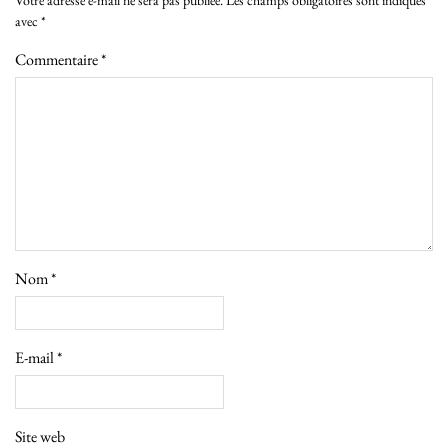
Votre adresse e-mail ne sera pas publiée.
Les champs obligatoires sont indiqués
avec
*
Commentaire
*
Nom
*
E-mail
*
Site web