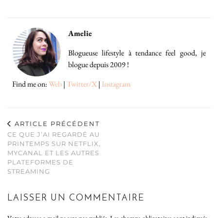
Amelie
Blogueuse lifestyle à tendance feel good, je
blogue depuis 2009 !
Find me on:
Web
|
Twitter/X
|
Instagram
ARTICLE PRÉCÉDENT
CE QUE J’AI REGARDÉ AU
PRINTEMPS SUR NETFLIX,
MYCANAL ET LES AUTRES
PLATEFORMES DE
STREAMING
LAISSER UN COMMENTAIRE