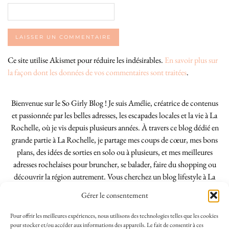
Ce site utilise Akismet pour réduire les indésirables.
En savoir plus sur
la façon dont les données de vos commentaires sont traitées
.
Bienvenue sur le So Girly Blog ! Je suis Amélie, créatrice de contenus
et passionnée par les belles adresses, les escapades locales et la vie à La
Rochelle, où je vis depuis plusieurs années. À travers ce blog dédié en
grande partie à La Rochelle, je partage mes coups de cœur, mes bons
plans, des idées de sorties en solo ou à plusieurs, et mes meilleures
adresses rochelaises pour bruncher, se balader, faire du shopping ou
découvrir la région autrement. Vous cherchez un blog lifestyle à La
Rochelle, tenu par une locale ? Vous êtes au bon endroit. Que vous
Gérer le consentement
soyez Rochelais·e ou de passage dans notre belle ville, j’espère que mes
articles vous aideront à profiter de La Rochelle comme un·e vrai·e
Pour offrir les meilleures expériences, nous utilisons des technologies telles que les cookies
initié·e. !
pour stocker et/ou accéder aux informations des appareils. Le fait de consentir à ces