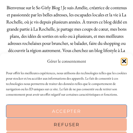
Bienvenue sur le So Girly Blog ! Je suis Amélie, créatrice de contenus
et passionnée par les belles adresses, les escapades locales et la vie à La
Rochelle, où je vis depuis plusieurs années. À travers ce blog dédié en
grande partie à La Rochelle, je partage mes coups de cœur, mes bons
plans, des idées de sorties en solo ou à plusieurs, et mes meilleures
adresses rochelaises pour bruncher, se balader, faire du shopping ou
découvrir la région autrement. Vous cherchez un blog lifestyle à La
Rochelle, tenu par une locale ? Vous êtes au bon endroit. Que vous
Gérer le consentement
soyez Rochelais·e ou de passage dans notre belle ville, j’espère que mes
articles vous aideront à profiter de La Rochelle comme un·e vrai·e
Pour offrir les meilleures expériences, nous utilisons des technologies telles que les cookies
initié·e. !
pour stocker et/ou accéder aux informations des appareils. Le fait de consentir à ces
technologies nous permettra de traiter des données telles que le comportement de
navigation ou les ID uniques sur ce site. Le fait de ne pas consentir ou de retirer son
consentement peut avoir un effet négatif sur certaines caractéristiques et fonctions.
INSTAGRAM
| 39969
This site uses cookies to deliver its services
ACCEPTER
FACEBOOK
| 18200
and to analyse traffic. By using this site, you
agree to its use of cookies.
Learn more
REFUSER
PINTEREST
| 26300