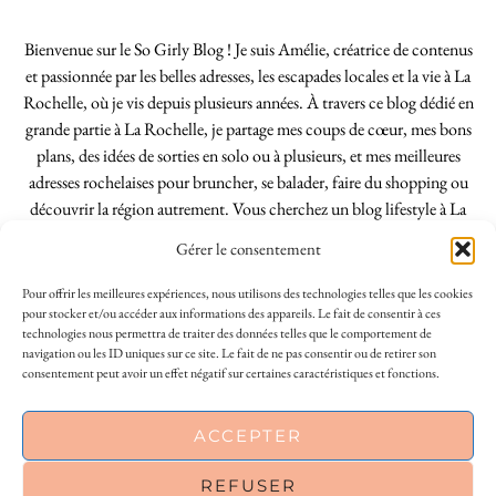
Bienvenue sur le So Girly Blog ! Je suis Amélie, créatrice de contenus
et passionnée par les belles adresses, les escapades locales et la vie à La
Rochelle, où je vis depuis plusieurs années. À travers ce blog dédié en
grande partie à La Rochelle, je partage mes coups de cœur, mes bons
plans, des idées de sorties en solo ou à plusieurs, et mes meilleures
adresses rochelaises pour bruncher, se balader, faire du shopping ou
découvrir la région autrement. Vous cherchez un blog lifestyle à La
Rochelle, tenu par une locale ? Vous êtes au bon endroit. Que vous
Gérer le consentement
soyez Rochelais·e ou de passage dans notre belle ville, j’espère que mes
articles vous aideront à profiter de La Rochelle comme un·e vrai·e
Pour offrir les meilleures expériences, nous utilisons des technologies telles que les cookies
initié·e. !
pour stocker et/ou accéder aux informations des appareils. Le fait de consentir à ces
technologies nous permettra de traiter des données telles que le comportement de
navigation ou les ID uniques sur ce site. Le fait de ne pas consentir ou de retirer son
consentement peut avoir un effet négatif sur certaines caractéristiques et fonctions.
INSTAGRAM
| 39969
ACCEPTER
FACEBOOK
| 18200
REFUSER