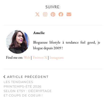
SUIVRE:
Amelie
Blogueuse lifestyle à tendance feel good, je
blogue depuis 2009 !
Find me on:
Web
|
Twitter/X
|
Instagram
ARTICLE PRÉCÉDENT
LES TENDANCES
PRINTEMPS-ÉTÉ 2026
SELON ETSY : DÉCRYPTAGE
ET COUPS DE COEUR !